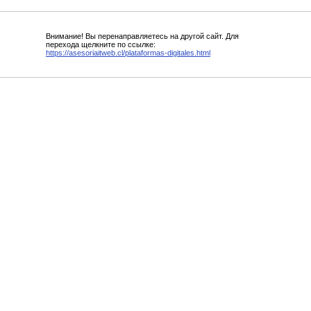
Внимание! Вы перенаправляетесь на другой сайт. Для
перехода щелкните по ссылке:
https://asesoriaitweb.cl/plataformas-digitales.html