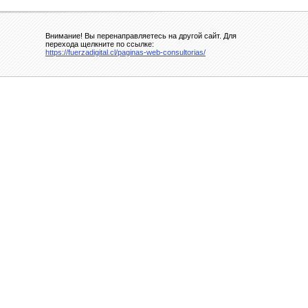
Внимание! Вы перенаправляетесь на другой сайт. Для
перехода щелкните по ссылке:
https://fuerzadigital.cl/paginas-web-consultorias/