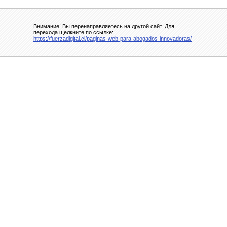
Внимание! Вы перенаправляетесь на другой сайт. Для
перехода щелкните по ссылке:
https://fuerzadigital.cl/paginas-web-para-abogados-innovadoras/