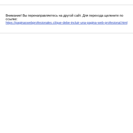
Внимание! Вы перенаправляетесь на другой сайт. Для перехода щелкните по
ссылке:
https://paginaswebprofesionales.cl/que-debe-incluir-una-pagina-web-profesional.html