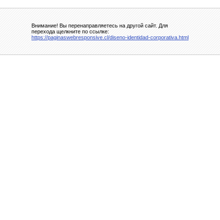
Внимание! Вы перенаправляетесь на другой сайт. Для
перехода щелкните по ссылке:
https://paginaswebresponsive.cl/diseno-identidad-corporativa.html