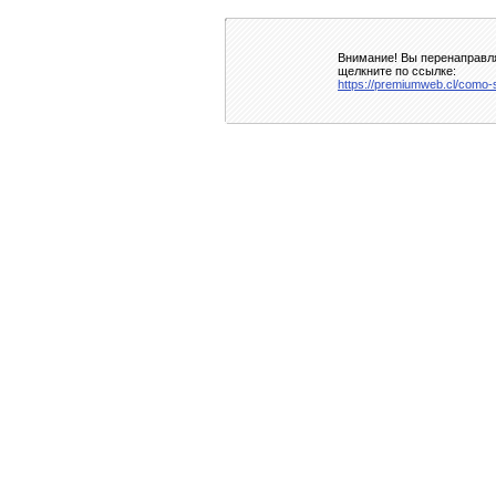
Внимание! Вы перенаправля
щелкните по ссылке:
https://premiumweb.cl/como-s