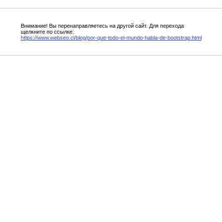
Внимание! Вы перенаправляетесь на другой сайт. Для перехода
щелкните по ссылке:
https://www.webseo.cl/blog/por-que-todo-el-mundo-habla-de-bootstrap.html