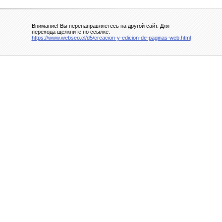
Внимание! Вы перенаправляетесь на другой сайт. Для
перехода щелкните по ссылке:
https://www.webseo.cl/d5/creacion-y-edicion-de-paginas-web.html