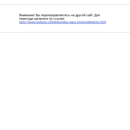
Внимание! Вы перенаправляетесь на другой сайт. Для
перехода щелкните по ссылке:
https://www.webseo.cl/dg6/logotipo-para-emprendimiento.html