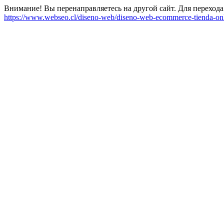
Внимание! Вы перенаправляетесь на другой сайт. Для перехода
https://www.webseo.cl/diseno-web/diseno-web-ecommerce-tienda-onl