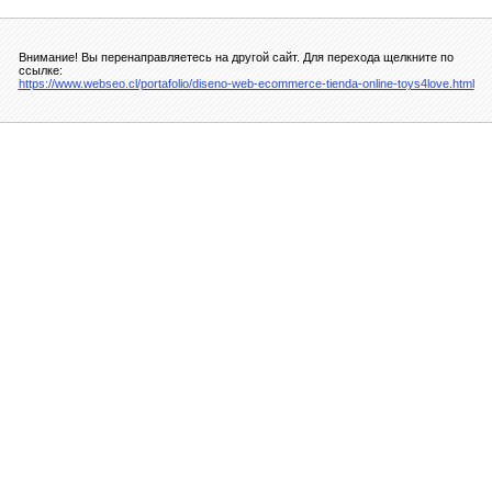
Внимание! Вы перенаправляетесь на другой сайт. Для перехода щелкните по
ссылке:
https://www.webseo.cl/portafolio/diseno-web-ecommerce-tienda-online-toys4love.html