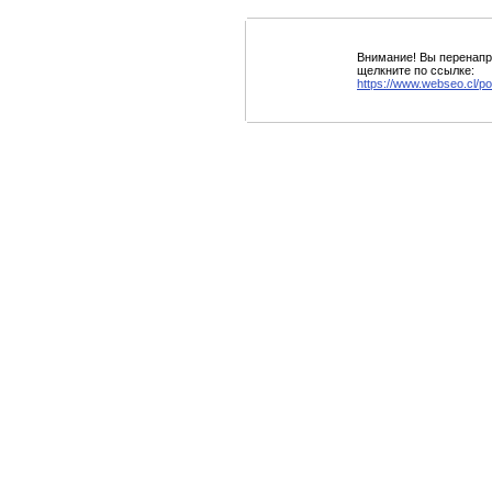
Внимание! Вы перенапра
щелкните по ссылке:
https://www.webseo.cl/po