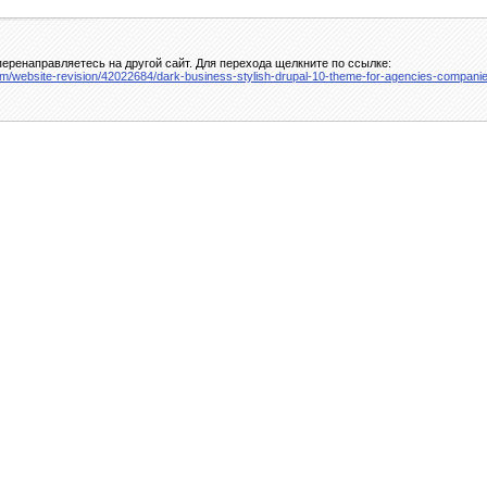
еренаправляетесь на другой сайт. Для перехода щелкните по ссылке:
om/website-revision/42022684/dark-business-stylish-drupal-10-theme-for-agencies-compan