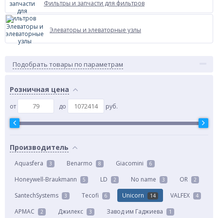
Фильтры и запчасти для фильтров
Элеваторы и элеваторные узлы
Подобрать товары по параметрам
Розничная цена
от
до
руб.
Производитель
Aquasfera
Benarmo
Giacomini
3
8
6
Honeywell-Braukmann
LD
No name
OR
5
2
3
2
SantechSystems
Tecofi
Unicorn
VALFEX
3
6
14
4
АРМАС
Джилекс
Завод им Гаджиева
2
3
1