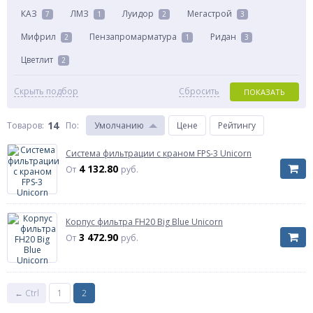
КАЗ
ЛМЗ
Луидор
Мегастрой
7
1
2
3
Мифрил
Пензапромарматура
Ридан
2
1
3
Цветлит
2
Скрыть подбор
Сбросить
ПОКАЗАТЬ
14
Товаров:
По
:
Умолчанию
Цене
Рейтингу
Система фильтрации с краном FPS-3 Unicorn
4 132.80
От
руб.
Корпус фильтра FH20 Big Blue Unicorn
3 472.90
От
руб.
← Ctrl
1
2