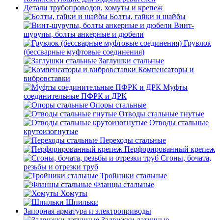
Детали трубопроводов, хомуты и крепеж
Болты, гайки и шайбы
Винт-
шурупы, болты анкерные и дюбели
Грувлок
(бессварные муфтовые соединения)
Заглушки стальные
Компенсаторы и
вибровставки
Муфты
соединительные ПФРК и ДРК
Опоры стальные
Отводы стальные гнутые
Отводы стальные
крутоизогнутые
Переходы стальные
Перфорированный крепеж
Сгоны, бочата,
резьбы и отрезки труб
Тройники стальные
Фланцы стальные
Хомуты
Шпильки
Запорная арматура и электроприводы
Задвижки латунные