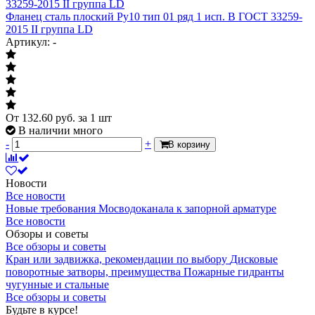
крепежных отверстий
Фланец сталь плоский Ру10 тип 01 ряд 1 исп. B ГОСТ 33259-
2015 II группа LD
Артикул: -
От
132.60
руб.
за 1 шт
В наличии много
-
+
В корзину
Новости
Все новости
Новые требования Мосводоканала к запорной арматуре
Все новости
Обзоры и советы
Все обзоры и советы
Кран или задвижка, рекомендации по выбору
Дисковые
поворотные затворы, преимущества
Пожарные гидранты
чугунные и стальные
Все обзоры и советы
Будьте в курсе!