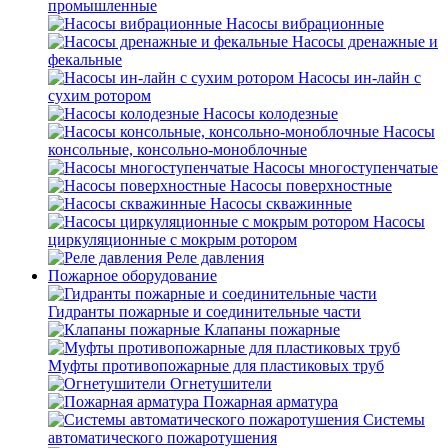
промышленные
Насосы вибрационные
Насосы дренажные и
фекальные
Насосы ин-лайн с
сухим ротором
Насосы колодезные
Насосы
консольные, консольно-моноблочные
Насосы многоступенчатые
Насосы поверхностные
Насосы скважинные
Насосы
циркуляционные с мокрым ротором
Реле давления
Пожарное оборудование
Гидранты пожарные и соединительные части
Клапаны пожарные
Муфты противопожарные для пластиковых труб
Огнетушители
Пожарная арматура
Системы
автоматического пожаротушения