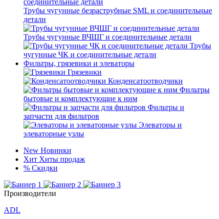
Трубы чугунные безраструбные SML и соединительные
детали
Трубы чугунные ВЧШГ и соединительные детали
Трубы
чугунные ЧК и соединительные детали
Фильтры, грязевики и элеваторы
Грязевики
Конденсатоотводчики
Фильтры
бытовые и комплектующие к ним
Фильтры и
запчасти для фильтров
Элеваторы и
элеваторные узлы
New
Новинки
Хит
Хиты продаж
%
Скидки
Производители
ADL