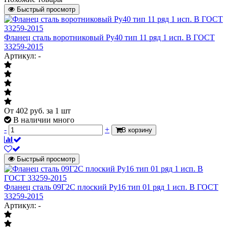
Тип
воротниковый
Быстрый просмотр
Давление условное
25
Фланец сталь воротниковый Ру40 тип 11 ряд 1 исп. B ГОСТ
Масса нетто
2.58 кг
33259-2015
Страна происхождения
Китай
Артикул: -
Штрих-код на одну ТМЦ
4606034256046
Для
трубопроводной
арматуры,
От
402
руб.
за 1 шт
соединительных
В наличии много
частей и
трубопроводов,
-
+
В корзину
Область применения
присоединительных
фланцев машин,
оборудования,
Быстрый просмотр
приборов,
патрубков,
аппаратов и
Фланец сталь 09Г2С плоский Ру16 тип 01 ряд 1 исп. B ГОСТ
резервуаров.
33259-2015
Артикул: -
Диаметр условный, мм
Диаметр условный, мм