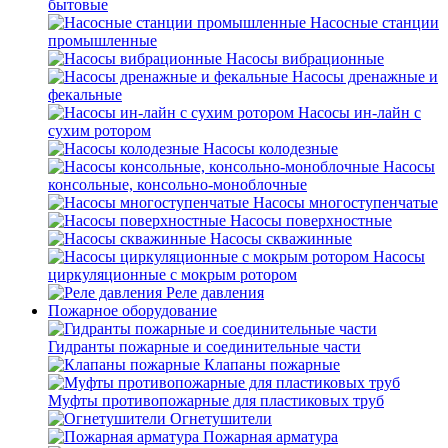
бытовые
Насосные станции
промышленные
Насосы вибрационные
Насосы дренажные и
фекальные
Насосы ин-лайн с
сухим ротором
Насосы колодезные
Насосы
консольные, консольно-моноблочные
Насосы многоступенчатые
Насосы поверхностные
Насосы скважинные
Насосы
циркуляционные с мокрым ротором
Реле давления
Пожарное оборудование
Гидранты пожарные и соединительные части
Клапаны пожарные
Муфты противопожарные для пластиковых труб
Огнетушители
Пожарная арматура