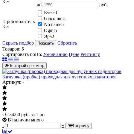
до
руб.
Evecs
1
Giacomini
1
Производитель
No name
5
Ogint
5
Эра
2
Скрыть подбор
Сбросить
Показать
Товаров:
5
Сортировать по
По
:
Умолчанию
Цене
Рейтингу
Быстрый просмотр
Заглушка (пробка) проходная для чугунных радиаторов
Артикул: -
От
34.60
руб.
за 1 шт
В наличии много
-
+
В корзину