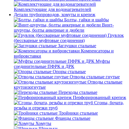
Комплектующие для водонагревателей
Детали трубопроводов, хомуты и крепеж
Болты, гайки и шайбы
Винт-
шурупы, болты анкерные и дюбели
Грувлок
(бессварные муфтовые соединения)
Заглушки стальные
Компенсаторы и
вибровставки
Муфты
соединительные ПФРК и ДРК
Опоры стальные
Отводы стальные гнутые
Отводы стальные
крутоизогнутые
Переходы стальные
Перфорированный крепеж
Сгоны, бочата,
резьбы и отрезки труб
Тройники стальные
Фланцы стальные
Хомуты
Шпильки