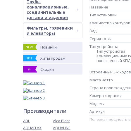
Трубы
канализационные,
Название
соединительные
Тип установки
детали и изделия
Количество контуров
Фильтры, грязевики
Вид
и элеваторы
Серия котла
Тип устройства
Новинки
NEW
Тип устройства
Конвекционные ко
Хиты продаж
ХИТ
повышенный КПД,
Скидки
%
Встроенный 3-х ходо
Масса нетто
Страна происхожден
Камера сгорания
Модель
Производители
Артикул
Полезная мощность в
ADL
Alca Plast
Отвод продуктов сго
AQUAFLAX
AQUALINE