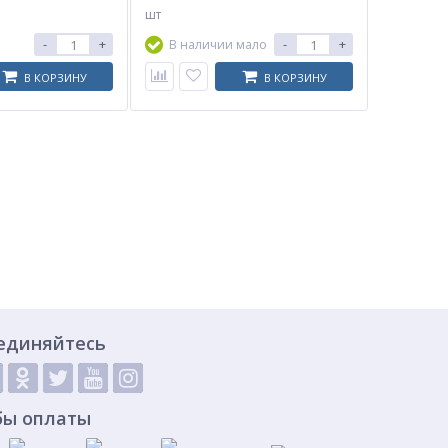
шт
-
+
-
+
В наличии мало
В КОРЗИНУ
В КОРЗИНУ
единяйтесь
бы оплаты