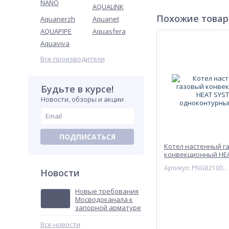
NANO
AQUALINK
Похожие това
Aquanerzh
Aquanet
AQUAPIPE
Aquasfera
Aquaviva
Все производители
Будьте в курсе!
Новости, обзоры и акции
ПОДПИСАТЬСЯ
Котел настенный г
конвекционный HE
одноконтурный Nav
Артикул: PNGB2100020L002
Новости
Новые требования
Мосводоканала к
запорной арматуре
Все новости