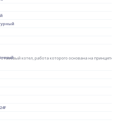
ый
турный
ионный
о газовый котел, работа которого основана на принципе конденса
.24F
ельная тяга