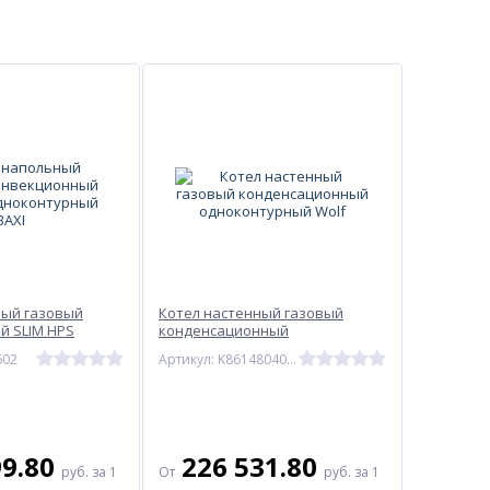
ный газовый
Котел настенный газовый
й SLIM HPS
конденсационный
й BAXI
одноконтурный Wolf
602
Артикул: K8614804008
99.80
226 531.80
руб.
за 1
От
руб.
за 1