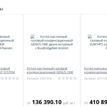
ры
азовый
Котел настенный газовый
Котел наполь
AT SYSTEM
конденсационный GENUS ONE
конвекционны
ien
двухконтурный с BusBridgeNet
одноконтурны
Артикул: 3301019
Артикул: A7114
Ariston
136 390.10
410 8
От
руб.
за 1
От