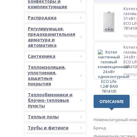
конвекторы и
комплектующие
Котел
газов
Распродажа
31 кВт
ECO Lif
781410
Регулирующая,
предохранительная
Артикул
арматура и
автоматика
Котел
газов
Сантехника
24 кВт
ECO Lif
781410
Теплоизоляция,
уплотнения,
Артикул
защитные
покрытия
Теплообменники и
блочно-тепловые
ОПИСАНИЕ
пункты
Теплые полы
Номенклатурный ном
Трубы и фитинги
Бренд
Инженерная система