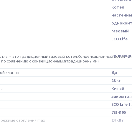
Котел
настенн
однокон
газовый
ECO Life
конвекц
тлы – это традиционный газовый котел.Конденсационный котел – эт
 по сравнению с конвекционными(традиционными).
вой клапан
Да
28 кг
ия
Китай
закрытая
ECO Life 1
7814105
 режиме отопления max
24 кВт
рания
принудит