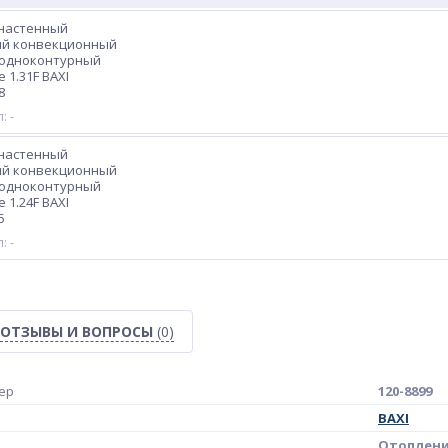
 настенный
ый конвекционный
 одноконтурный
e 1.31F BAXI
8
: -
 настенный
ый конвекционный
 одноконтурный
e 1.24F BAXI
5
: -
ОТЗЫВЫ И ВОПРОСЫ
(0)
ер
120-8899
BAXI
Отоплен