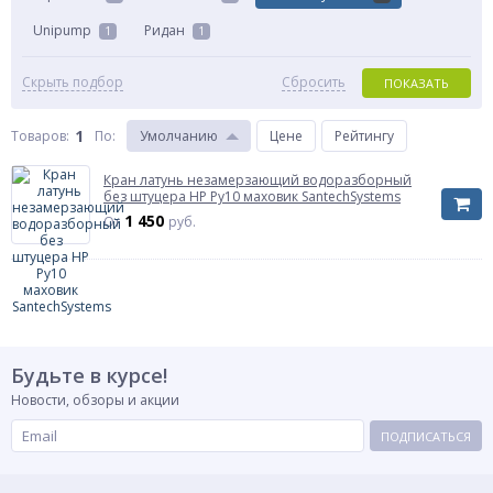
Unipump
Ридан
1
1
Скрыть подбор
Сбросить
ПОКАЗАТЬ
1
Товаров:
По
:
Умолчанию
Цене
Рейтингу
Кран латунь незамерзающий водоразборный
без штуцера НР Ру10 маховик SantechSystems
1 450
От
руб.
Будьте в курсе!
Новости, обзоры и акции
ПОДПИСАТЬСЯ