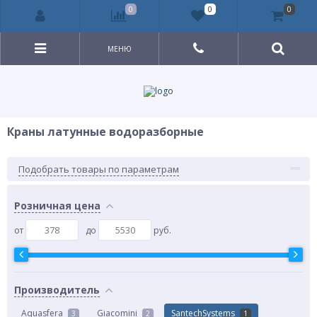
0
0
0
МЕНЮ
Краны латунные водоразборные
Подобрать товары по параметрам
Розничная цена
от
до
руб.
Производитель
Aquasfera
Giacomini
SantechSystems
3
2
1