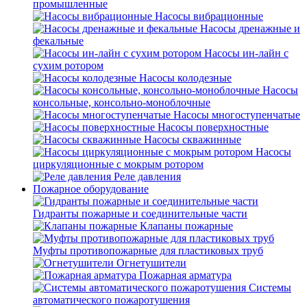
промышленные
Насосы вибрационные
Насосы дренажные и
фекальные
Насосы ин-лайн с
сухим ротором
Насосы колодезные
Насосы
консольные, консольно-моноблочные
Насосы многоступенчатые
Насосы поверхностные
Насосы скважинные
Насосы
циркуляционные с мокрым ротором
Реле давления
Пожарное оборудование
Гидранты пожарные и соединительные части
Клапаны пожарные
Муфты противопожарные для пластиковых труб
Огнетушители
Пожарная арматура
Системы
автоматического пожаротушения