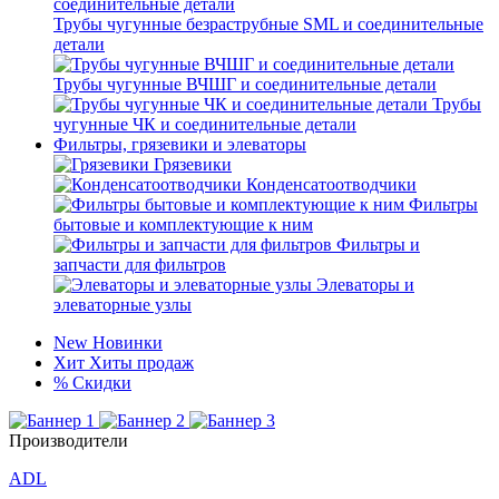
Трубы чугунные безраструбные SML и соединительные
детали
Трубы чугунные ВЧШГ и соединительные детали
Трубы
чугунные ЧК и соединительные детали
Фильтры, грязевики и элеваторы
Грязевики
Конденсатоотводчики
Фильтры
бытовые и комплектующие к ним
Фильтры и
запчасти для фильтров
Элеваторы и
элеваторные узлы
New
Новинки
Хит
Хиты продаж
%
Скидки
Производители
ADL