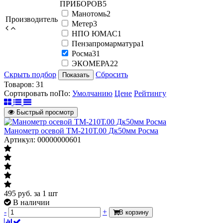
ПРИБОРОВ
5
Манотомь
2
Производитель
Метер
3
НПО ЮМАС
1
Пензапромарматура
1
Росма
31
ЭКОМЕРА
22
Скрыть подбор
Сбросить
Показать
Товаров:
31
Сортировать по
По
:
Умолчанию
Цене
Рейтингу
Быстрый просмотр
Манометр осевой ТМ-210Т.00 Дк50мм Росма
Артикул: 00000000601
495
руб.
за 1 шт
В наличии
-
+
В корзину