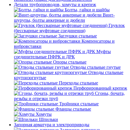
Детали трубопроводов, хомуты и крепеж
Болты, гайки и шайбы
Винт-
шурупы, болты анкерные и дюбели
Грувлок
(бессварные муфтовые соединения)
Заглушки стальные
Компенсаторы и
вибровставки
Муфты
соединительные ПФРК и ДРК
Опоры стальные
Отводы стальные гнутые
Отводы стальные
крутоизогнутые
Переходы стальные
Перфорированный крепеж
Сгоны, бочата,
резьбы и отрезки труб
Тройники стальные
Фланцы стальные
Хомуты
Шпильки
Запорная арматура и электроприводы
Задвижки латунные