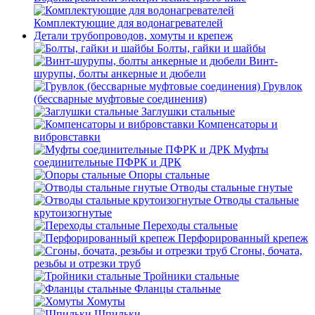
Комплектующие для водонагревателей
Детали трубопроводов, хомуты и крепеж
Болты, гайки и шайбы
Винт-
шурупы, болты анкерные и дюбели
Грувлок
(бессварные муфтовые соединения)
Заглушки стальные
Компенсаторы и
вибровставки
Муфты
соединительные ПФРК и ДРК
Опоры стальные
Отводы стальные гнутые
Отводы стальные
крутоизогнутые
Переходы стальные
Перфорированный крепеж
Сгоны, бочата,
резьбы и отрезки труб
Тройники стальные
Фланцы стальные
Хомуты
Шпильки