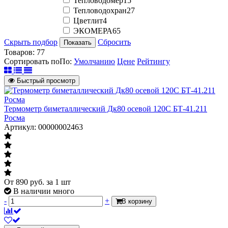
Тепловодомер
15
Тепловодохран
27
Цветлит
4
ЭКОМЕРА
65
Скрыть подбор
Сбросить
Показать
Товаров:
77
Сортировать по
По
:
Умолчанию
Цене
Рейтингу
Быстрый просмотр
Термометр биметаллический Дк80 осевой 120С БТ-41.211
Росма
Артикул: 00000002463
От
890
руб.
за 1 шт
В наличии много
-
+
В корзину