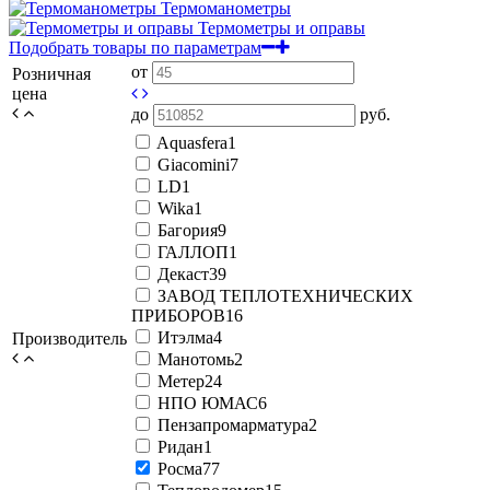
Термоманометры
Термометры и оправы
Подобрать товары по параметрам
от
Розничная
цена
до
руб.
Aquasfera
1
Giacomini
7
LD
1
Wika
1
Багория
9
ГАЛЛОП
1
Декаст
39
ЗАВОД ТЕПЛОТЕХНИЧЕСКИХ
ПРИБОРОВ
16
Итэлма
4
Производитель
Манотомь
2
Метер
24
НПО ЮМАС
6
Пензапромарматура
2
Ридан
1
Росма
77