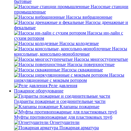
бытовые
Насосные станции
промышленные
Насосы вибрационные
Насосы дренажные и
фекальные
Насосы ин-лайн с
сухим ротором
Насосы колодезные
Насосы
консольные, консольно-моноблочные
Насосы многоступенчатые
Насосы поверхностные
Насосы скважинные
Насосы
циркуляционные с мокрым ротором
Реле давления
Пожарное оборудование
Гидранты пожарные и соединительные части
Клапаны пожарные
Муфты противопожарные для пластиковых труб
Огнетушители
Пожарная арматура