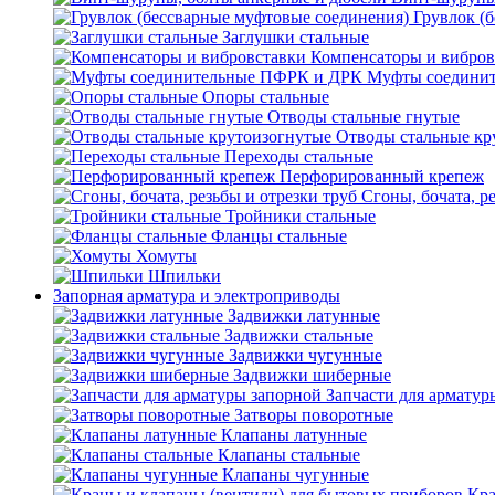
Грувлок (
Заглушки стальные
Компенсаторы и вибров
Муфты соедини
Опоры стальные
Отводы стальные гнутые
Отводы стальные кр
Переходы стальные
Перфорированный крепеж
Сгоны, бочата, р
Тройники стальные
Фланцы стальные
Хомуты
Шпильки
Запорная арматура и электроприводы
Задвижки латунные
Задвижки стальные
Задвижки чугунные
Задвижки шиберные
Запчасти для арматур
Затворы поворотные
Клапаны латунные
Клапаны стальные
Клапаны чугунные
Кра