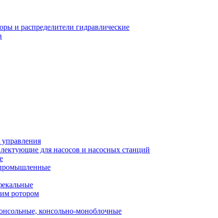
оры и распределители гидравлические
в
 управления
лектующие для насосов и насосных станций
е
 промышленные
фекальные
хим ротором
онсольные, консольно-моноблочные