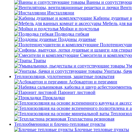
Ванны и сопутствующ
Венти
Инсталляции
Кабины душевые 
Мебель для ва
Мойки и подстолья
Подводка гибкая
Поддоны душевые
Полотенцесуши
Смесители и комплекту
Трапы
Ум
Унитазы, бач
Теплоизоляция, уплотнения, защитные покрытия
Асбокартон и пергамин
Паронит листовой
Прокладки
Теплоизол
Техпластина резиновая
Теплообменники и блочно-тепловые пункты
Блочные тепловые пункты