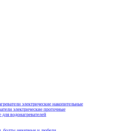
греватели электрические накопительные
атели электрические проточные
для водонагревателей
, болты анкерные и дюбели