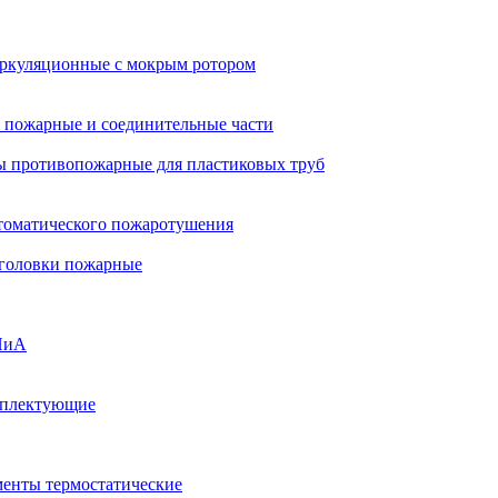
ркуляционные с мокрым ротором
 пожарные и соединительные части
 противопожарные для пластиковых труб
томатического пожаротушения
 головки пожарные
ПиА
мплектующие
менты термостатические