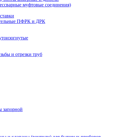
бессварные муфтовые соединения)
ставки
тельные ПФРК и ДРК
утоизогнутые
езьбы и отрезки труб
ы запорной
ны и клапаны (вентили) для бытовых приборов