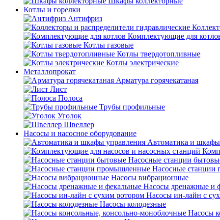
Шкафы коллекторные
Котлы и горелки
Антифриз
Коллект
Комплектующие для котло
Котлы газовые
Котлы твердотопливные
Котлы электрические
Металлопрокат
Арматура горячекатаная
Лист
Полоса
Трубы профильные
Уголок
Швеллер
Насосы и насосное оборудование
Автоматика и шкафы
Комп
Насосные станции бытовы
Насосные станции
Насосы вибрационные
Насосы дренажные и 
Насосы ин-лайн с су
Насосы колодезные
Насосы к