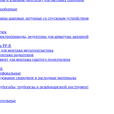
разборные
аны шаровые латунные со спускным устройством
ечек
ектроприводы, редукторы для арматуры запорной
а PP-R
 для монтажа металлопластика
монтажа радиаторов
мент для монтажа сшитого полиэтилена
ый
лифовальные
дование сварочное и расходные материалы
убогибы, труборезы и резьбонарезной инструмент
ительные