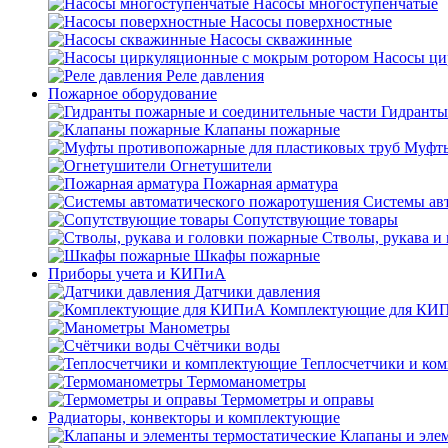
Насосы многоступенчатые
Насосы поверхностные
Насосы скважинные
Насосы ци
Реле давления
Пожарное оборудование
Гидранты
Клапаны пожарные
Муфты
Огнетушители
Пожарная арматура
Системы ав
Сопутствующие товары
Стволы, рукава и
Шкафы пожарные
Приборы учета и КИПиА
Датчики давления
Комплектующие для КИ
Манометры
Счётчики воды
Теплосчетчики и ко
Термоманометры
Термометры и оправы
Радиаторы, конвекторы и комплектующие
Клапаны и эле