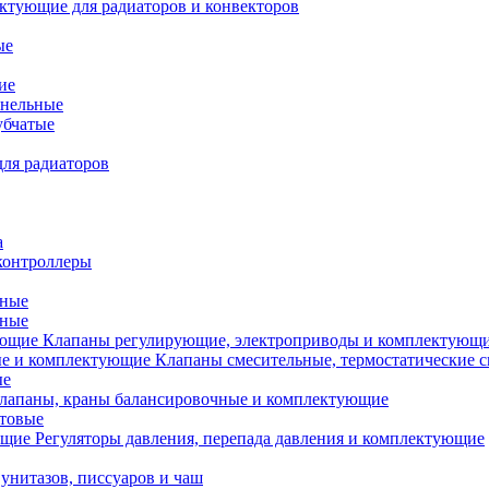
ктующие для радиаторов и конвекторов
ые
ие
анельные
убчатые
ля радиаторов
а
контроллеры
тные
ьные
Клапаны регулирующие, электроприводы и комплектующ
Клапаны смесительные, термостатические 
ые
лапаны, краны балансировочные и комплектующие
ытовые
Регуляторы давления, перепада давления и комплектующие
унитазов, писсуаров и чаш