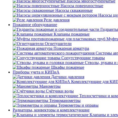
Насосы многоступенчатые
Насосы поверхностные
Насосы скважинные
Насосы ци
Реле давления
Пожарное оборудование
Гидранты
Клапаны пожарные
Муфты
Огнетушители
Пожарная арматура
Системы ав
Сопутствующие товары
Стволы, рукава и
Шкафы пожарные
Приборы учета и КИПиА
Датчики давления
Комплектующие для КИ
Манометры
Счётчики воды
Теплосчетчики и ко
Термоманометры
Термометры и оправы
Радиаторы, конвекторы и комплектующие
Клапаны и эле