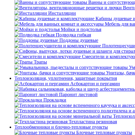
Ванны и сопутствующ
Венти
Инсталляции
Кабины душевые 
Мебель для ва
Мойки и подстолья
Подводка гибкая
Поддоны душевые
Полотенцесуши
Смесители и комплекту
Трапы
Ум
Унитазы, бач
Теплоизоляция, уплотнения, защитные покрытия
Асбокартон и пергамин
Паронит листовой
Прокладки
Теплоизол
Техпластина резиновая
Теплообменники и блочно-тепловые пункты
Блочные тепловые пункты