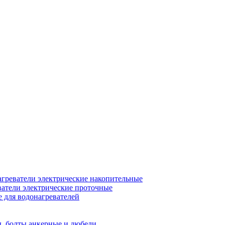
греватели электрические накопительные
атели электрические проточные
для водонагревателей
, болты анкерные и дюбели