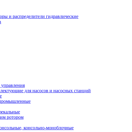
оры и распределители гидравлические
в
 управления
лектующие для насосов и насосных станций
е
 промышленные
фекальные
хим ротором
онсольные, консольно-моноблочные