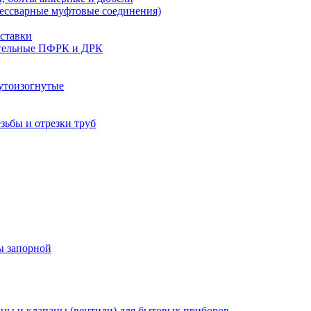
бессварные муфтовые соединения)
ставки
тельные ПФРК и ДРК
утоизогнутые
езьбы и отрезки труб
ы запорной
ны и клапаны (вентили) для бытовых приборов