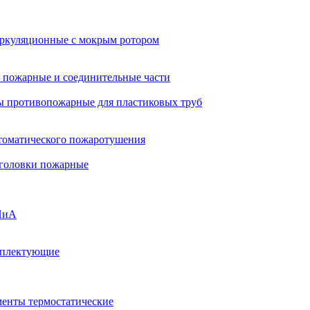
ркуляционные с мокрым ротором
 пожарные и соединительные части
 противопожарные для пластиковых труб
томатического пожаротушения
 головки пожарные
ПиА
мплектующие
менты термостатические