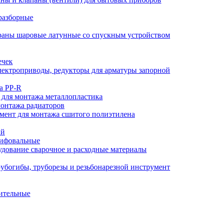
разборные
аны шаровые латунные со спускным устройством
ечек
ектроприводы, редукторы для арматуры запорной
а PP-R
 для монтажа металлопластика
монтажа радиаторов
мент для монтажа сшитого полиэтилена
ый
лифовальные
дование сварочное и расходные материалы
убогибы, труборезы и резьбонарезной инструмент
ительные