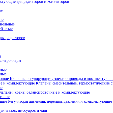
ктующие для радиаторов и конвекторов
ые
ие
анельные
убчатые
ля радиаторов
а
контроллеры
тные
ьные
Клапаны регулирующие, электроприводы и комплектующ
Клапаны смесительные, термостатические 
ые
лапаны, краны балансировочные и комплектующие
ытовые
Регуляторы давления, перепада давления и комплектующие
унитазов, писсуаров и чаш