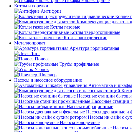
Шкафы коллекторные
Котлы и горелки
Антифриз
Коллект
Комплектующие для котло
Котлы газовые
Котлы твердотопливные
Котлы электрические
Металлопрокат
Арматура горячекатаная
Лист
Полоса
Трубы профильные
Уголок
Швеллер
Насосы и насосное оборудование
Автоматика и шкафы
Комп
Насосные станции бытовы
Насосные станции
Насосы вибрационные
Насосы дренажные и 
Насосы ин-лайн с су
Насосы колодезные
Насосы к