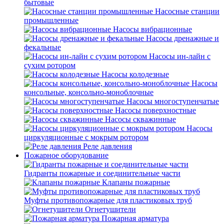
бытовые
Насосные станции
промышленные
Насосы вибрационные
Насосы дренажные и
фекальные
Насосы ин-лайн с
сухим ротором
Насосы колодезные
Насосы
консольные, консольно-моноблочные
Насосы многоступенчатые
Насосы поверхностные
Насосы скважинные
Насосы
циркуляционные с мокрым ротором
Реле давления
Пожарное оборудование
Гидранты пожарные и соединительные части
Клапаны пожарные
Муфты противопожарные для пластиковых труб
Огнетушители
Пожарная арматура