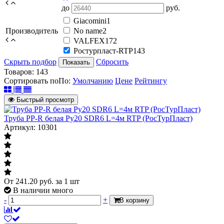
до
руб.
Giacomini
1
Производитель
No name
2
VALFEX
172
Ростурпласт-RTP
143
Скрыть подбор
Сбросить
Показать
Товаров:
143
Сортировать по
По
:
Умолчанию
Цене
Рейтингу
Быстрый просмотр
Труба PP-R белая Ру20 SDR6 L=4м RTP (РосТурПласт)
Артикул: 10301
От
241.20
руб.
за 1 шт
В наличии много
-
+
В корзину