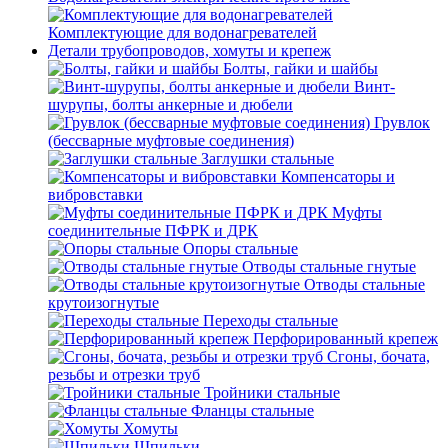
Комплектующие для водонагревателей
Детали трубопроводов, хомуты и крепеж
Болты, гайки и шайбы
Винт-
шурупы, болты анкерные и дюбели
Грувлок
(бессварные муфтовые соединения)
Заглушки стальные
Компенсаторы и
вибровставки
Муфты
соединительные ПФРК и ДРК
Опоры стальные
Отводы стальные гнутые
Отводы стальные
крутоизогнутые
Переходы стальные
Перфорированный крепеж
Сгоны, бочата,
резьбы и отрезки труб
Тройники стальные
Фланцы стальные
Хомуты
Шпильки