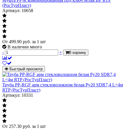
Муфта PP-R комбинированная под ключ белая ВР RTP
(РосТурПласт)
Артикул: 10658
От
499.90
руб.
за 1 шт
В наличии много
-
+
В корзину
Быстрый просмотр
Труба PP-RGF арм стекловолокном белая Ру20 SDR7,4 L=4м
RTP (РосТурПласт)
Артикул: 10331
От
257.30
руб.
за 1 шт