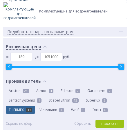
Комплектующие для водонагревателей
Подобрать товары по параметрам
Розничная цена
от
до
руб.
Производитель
Ariston
Atmor
Edisson
Garanterm
26
4
2
2
SantechSystems
Stiebel Eltron
Superlux
1
15
3
THERMEX
Viessmann
Wolf
Эван
39
1
1
6
Скрыть подбор
Сбросить
ПОКАЗАТЬ