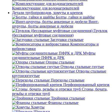
Комплектующие для водонагревателей
Детали трубопроводов, хомуты и крепеж
Болты, гайки и шайбы
Винт-
шурупы, болты анкерные и дюбели
Грувлок
(бессварные муфтовые соединения)
Заглушки стальные
Компенсаторы и
вибровставки
Муфты
соединительные ПФРК и ДРК
Опоры стальные
Отводы стальные гнутые
Отводы стальные
крутоизогнутые
Переходы стальные
Перфорированный крепеж
Сгоны, бочата,
резьбы и отрезки труб
Тройники стальные
Фланцы стальные
Хомуты
Шпильки