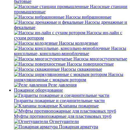
бытовые
Насосные станции
промышленные
Насосы вибрационные
Насосы дренажные и
фекальные
Насосы ин-лайн с
сухим ротором
Насосы колодезные
Насосы
консольные, консольно-моноблочные
Насосы многоступенчатые
Насосы поверхностные
Насосы скважинные
Насосы
циркуляционные с мокрым ротором
Реле давления
Пожарное оборудование
Гидранты пожарные и соединительные части
Клапаны пожарные
Муфты противопожарные для пластиковых труб
Огнетушители
Пожарная арматура