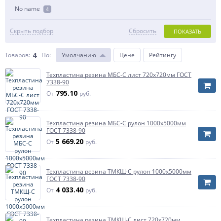
No name
4
Скрыть подбор
Сбросить
ПОКАЗАТЬ
4
Товаров:
По
:
Умолчанию
Цене
Рейтингу
Техпластина резина МБС-С лист 720х720мм ГОСТ
7338-90
795.10
От
руб.
Техпластина резина МБС-С рулон 1000х5000мм
ГОСТ 7338-90
5 669.20
От
руб.
Техпластина резина ТМКЩ-С рулон 1000х5000мм
ГОСТ 7338-90
4 033.40
От
руб.
Техпластина резина ТМКЩ-С лист 720х720мм