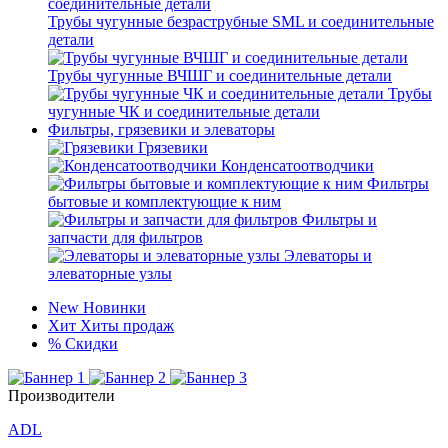
Трубы чугунные безраструбные SML и соединительные
детали
Трубы чугунные ВЧШГ и соединительные детали
Трубы
чугунные ЧК и соединительные детали
Фильтры, грязевики и элеваторы
Грязевики
Конденсатоотводчики
Фильтры
бытовые и комплектующие к ним
Фильтры и
запчасти для фильтров
Элеваторы и
элеваторные узлы
New
Новинки
Хит
Хиты продаж
%
Скидки
Производители
ADL