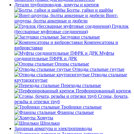
Детали трубопроводов, хомуты и крепеж
Болты, гайки и шайбы
Винт-
шурупы, болты анкерные и дюбели
Грувлок
(бессварные муфтовые соединения)
Заглушки стальные
Компенсаторы и
вибровставки
Муфты
соединительные ПФРК и ДРК
Опоры стальные
Отводы стальные гнутые
Отводы стальные
крутоизогнутые
Переходы стальные
Перфорированный крепеж
Сгоны, бочата,
резьбы и отрезки труб
Тройники стальные
Фланцы стальные
Хомуты
Шпильки
Запорная арматура и электроприводы
Задвижки латунные