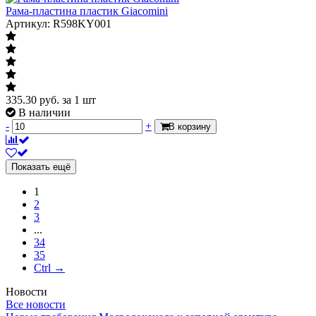
Рама-пластина пластик Giacomini
Артикул: R598KY001
335.30
руб.
за 1 шт
В наличии
-
+
В корзину
Показать ещё
1
2
3
...
34
35
Ctrl →
Новости
Все новости