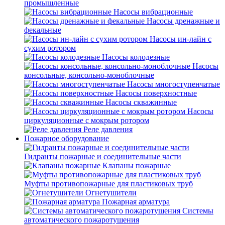
промышленные
Насосы вибрационные
Насосы дренажные и
фекальные
Насосы ин-лайн с
сухим ротором
Насосы колодезные
Насосы
консольные, консольно-моноблочные
Насосы многоступенчатые
Насосы поверхностные
Насосы скважинные
Насосы
циркуляционные с мокрым ротором
Реле давления
Пожарное оборудование
Гидранты пожарные и соединительные части
Клапаны пожарные
Муфты противопожарные для пластиковых труб
Огнетушители
Пожарная арматура
Системы
автоматического пожаротушения