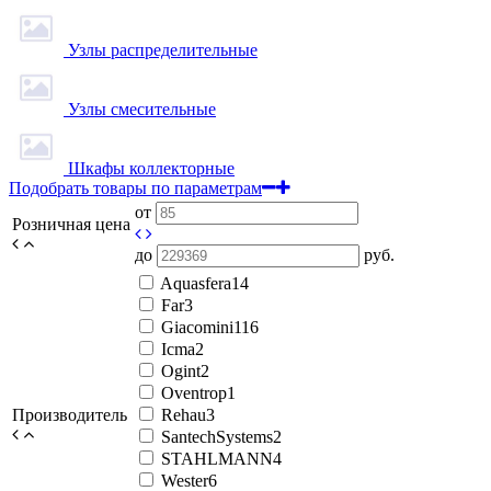
Узлы распределительные
Узлы смесительные
Шкафы коллекторные
Подобрать товары по параметрам
от
Розничная цена
до
руб.
Aquasfera
14
Far
3
Giacomini
116
Icma
2
Ogint
2
Oventrop
1
Производитель
Rehau
3
SantechSystems
2
STAHLMANN
4
Wester
6