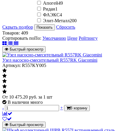
Апогей
49
Ридан
1
ФАЭКС
4
Элит-Металл
200
Скрыть подбор
Сбросить
Показать
Товаров:
409
Сортировать по
По
:
Умолчанию
Цене
Рейтингу
Быстрый просмотр
Узел насосно-смесительный R557RK Giacomini
Артикул: R557KY005
От
10 475.20
руб.
за 1 шт
В наличии много
-
+
В корзину
Быстрый просмотр