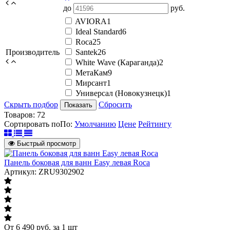
до
руб.
AVIORA
1
Ideal Standard
6
Roca
25
Производитель
Santek
26
White Wave (Караганда)
2
МетаКам
9
Мирсант
1
Универсал (Новокузнецк)
1
Скрыть подбор
Сбросить
Показать
Товаров:
72
Сортировать по
По
:
Умолчанию
Цене
Рейтингу
Быстрый просмотр
Панель боковая для ванн Easy левая Roca
Артикул: ZRU9302902
От
6 490
руб.
за 1 шт