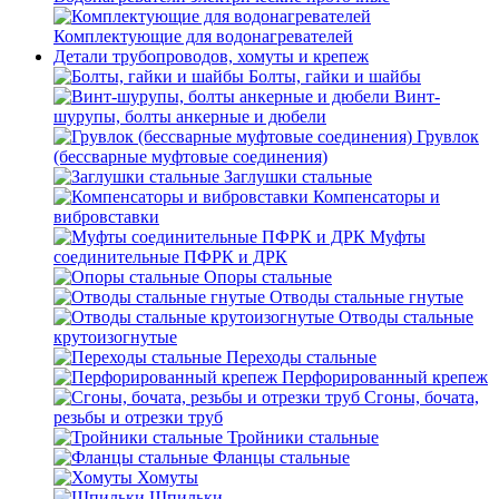
Комплектующие для водонагревателей
Детали трубопроводов, хомуты и крепеж
Болты, гайки и шайбы
Винт-
шурупы, болты анкерные и дюбели
Грувлок
(бессварные муфтовые соединения)
Заглушки стальные
Компенсаторы и
вибровставки
Муфты
соединительные ПФРК и ДРК
Опоры стальные
Отводы стальные гнутые
Отводы стальные
крутоизогнутые
Переходы стальные
Перфорированный крепеж
Сгоны, бочата,
резьбы и отрезки труб
Тройники стальные
Фланцы стальные
Хомуты
Шпильки