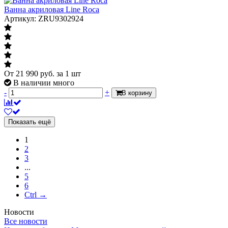
Ванна акриловая Line Roca
Артикул: ZRU9302924
От
21 990
руб.
за 1 шт
В наличии много
-
+
В корзину
Показать ещё
1
2
3
...
5
6
Ctrl →
Новости
Все новости