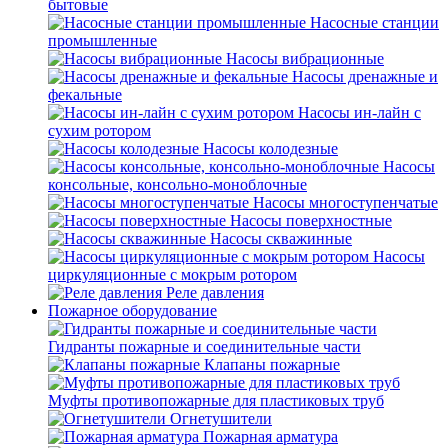
бытовые
Насосные станции
промышленные
Насосы вибрационные
Насосы дренажные и
фекальные
Насосы ин-лайн с
сухим ротором
Насосы колодезные
Насосы
консольные, консольно-моноблочные
Насосы многоступенчатые
Насосы поверхностные
Насосы скважинные
Насосы
циркуляционные с мокрым ротором
Реле давления
Пожарное оборудование
Гидранты пожарные и соединительные части
Клапаны пожарные
Муфты противопожарные для пластиковых труб
Огнетушители
Пожарная арматура