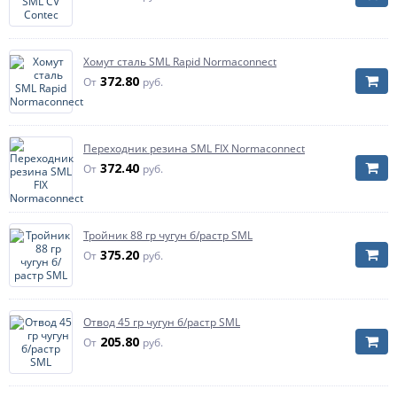
Хомут сталь SML Rapid Normaconnect
372.80
От
руб.
Переходник резина SML FIX Normaconnect
372.40
От
руб.
Тройник 88 гр чугун б/растр SML
375.20
От
руб.
Отвод 45 гр чугун б/растр SML
205.80
От
руб.