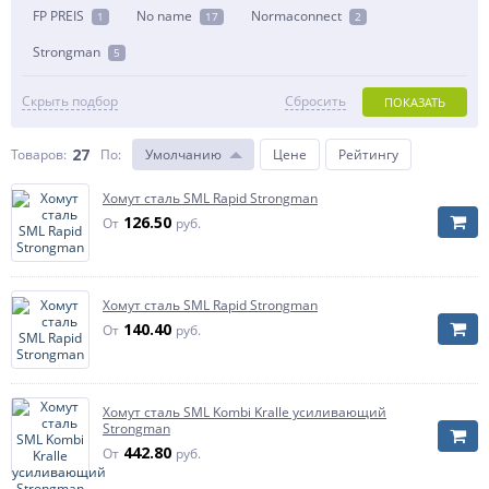
FP PREIS
No name
Normaconnect
1
17
2
Strongman
5
Скрыть подбор
Сбросить
ПОКАЗАТЬ
27
Товаров:
По
:
Умолчанию
Цене
Рейтингу
Хомут сталь SML Rapid Strongman
126.50
От
руб.
Хомут сталь SML Rapid Strongman
140.40
От
руб.
Хомут сталь SML Kombi Kralle усиливающий
Strongman
442.80
От
руб.