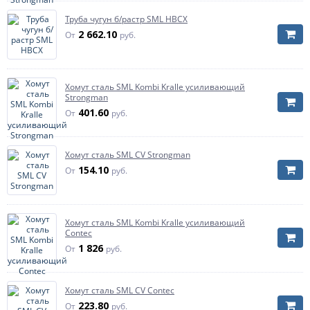
Труба чугун б/растр SML HBCX
2 662.10
От
руб.
Хомут сталь SML Kombi Kralle усиливающий
Strongman
401.60
От
руб.
Хомут сталь SML CV Strongman
154.10
От
руб.
Хомут сталь SML Kombi Kralle усиливающий
Contec
1 826
От
руб.
Хомут сталь SML CV Contec
223.80
От
руб.