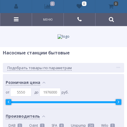
0
0
0
МЕНЮ
Насосные станции бытовые
Подобрать товары по параметрам
Розничная цена
от
до
руб.
Производитель
DAB
Ogint
SFA
Unipump
Wilo
5
1
4
24
1