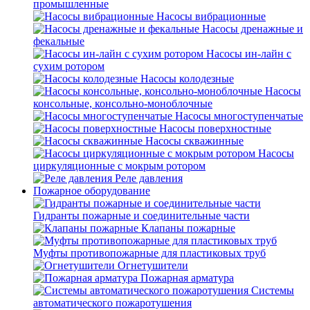
промышленные
Насосы вибрационные
Насосы дренажные и
фекальные
Насосы ин-лайн с
сухим ротором
Насосы колодезные
Насосы
консольные, консольно-моноблочные
Насосы многоступенчатые
Насосы поверхностные
Насосы скважинные
Насосы
циркуляционные с мокрым ротором
Реле давления
Пожарное оборудование
Гидранты пожарные и соединительные части
Клапаны пожарные
Муфты противопожарные для пластиковых труб
Огнетушители
Пожарная арматура
Системы
автоматического пожаротушения