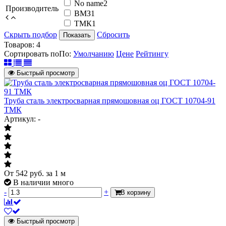
No name
2
Производитель
ВМЗ
1
ТМК
1
Скрыть подбор
Сбросить
Показать
Товаров:
4
Сортировать по
По
:
Умолчанию
Цене
Рейтингу
Быстрый просмотр
Труба сталь электросварная прямошовная оц ГОСТ 10704-91
ТМК
Артикул: -
От
542
руб.
за 1 м
В наличии много
-
+
В корзину
Быстрый просмотр