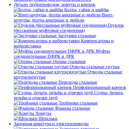
Детали трубопроводов, хомуты и крепеж
Болты, гайки и шайбы
Винт-
шурупы, болты анкерные и дюбели
Грувлок
(бессварные муфтовые соединения)
Заглушки стальные
Компенсаторы и
вибровставки
Муфты
соединительные ПФРК и ДРК
Опоры стальные
Отводы стальные гнутые
Отводы стальные
крутоизогнутые
Переходы стальные
Перфорированный крепеж
Сгоны, бочата,
резьбы и отрезки труб
Тройники стальные
Фланцы стальные
Хомуты
Шпильки
Запорная арматура и электроприводы
Задвижки латунные