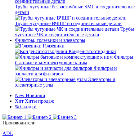
Трубы чугунные безраструбные SML и соединительные
детали
Трубы чугунные ВЧШГ и соединительные детали
Трубы
чугунные ЧК и соединительные детали
Фильтры, грязевики и элеваторы
Грязевики
Конденсатоотводчики
Фильтры
бытовые и комплектующие к ним
Фильтры и
запчасти для фильтров
Элеваторы и
элеваторные узлы
New
Новинки
Хит
Хиты продаж
%
Скидки
Производители
ADL