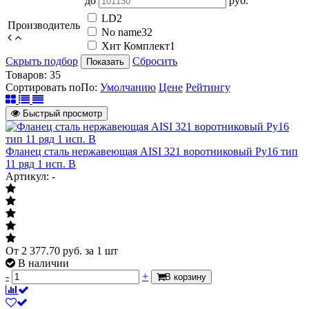
до
руб.
LD
2
Производитель
No name
32
Хит Комплект
1
Скрыть подбор
Сбросить
Показать
Товаров:
35
Сортировать по
По
:
Умолчанию
Цене
Рейтингу
Быстрый просмотр
Фланец сталь нержавеющая AISI 321 воротниковый Ру16 тип
11 ряд 1 исп. B
Артикул: -
От
2 377.70
руб.
за 1 шт
В наличии
-
+
В корзину