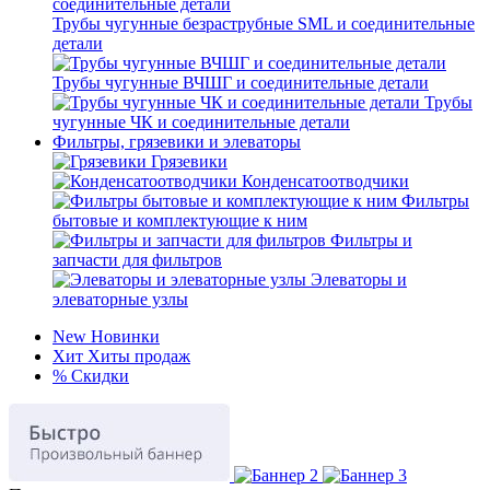
Трубы чугунные безраструбные SML и соединительные
детали
Трубы чугунные ВЧШГ и соединительные детали
Трубы
чугунные ЧК и соединительные детали
Фильтры, грязевики и элеваторы
Грязевики
Конденсатоотводчики
Фильтры
бытовые и комплектующие к ним
Фильтры и
запчасти для фильтров
Элеваторы и
элеваторные узлы
New
Новинки
Хит
Хиты продаж
%
Скидки