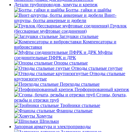
Детали трубопроводов, хомуты и крепеж
Болты, гайки и шайбы
Винт-
шурупы, болты анкерные и дюбели
Грувлок
(бессварные муфтовые соединения)
Заглушки стальные
Компенсаторы и
вибровставки
Муфты
соединительные ПФРК и ДРК
Опоры стальные
Отводы стальные гнутые
Отводы стальные
крутоизогнутые
Переходы стальные
Перфорированный крепеж
Сгоны, бочата,
резьбы и отрезки труб
Тройники стальные
Фланцы стальные
Хомуты
Шпильки
Запорная арматура и электроприводы
Задвижки латунные