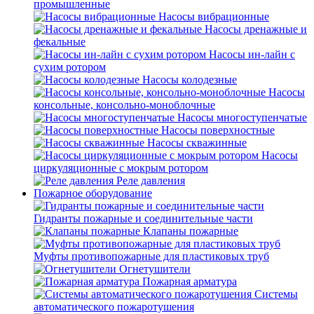
промышленные
Насосы вибрационные
Насосы дренажные и
фекальные
Насосы ин-лайн с
сухим ротором
Насосы колодезные
Насосы
консольные, консольно-моноблочные
Насосы многоступенчатые
Насосы поверхностные
Насосы скважинные
Насосы
циркуляционные с мокрым ротором
Реле давления
Пожарное оборудование
Гидранты пожарные и соединительные части
Клапаны пожарные
Муфты противопожарные для пластиковых труб
Огнетушители
Пожарная арматура
Системы
автоматического пожаротушения