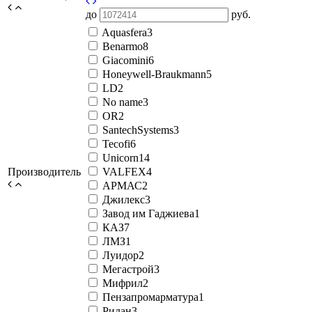
до
руб.
Aquasfera
3
Benarmo
8
Giacomini
6
Honeywell-Braukmann
5
LD
2
No name
3
OR
2
SantechSystems
3
Tecofi
6
Unicorn
14
Производитель
VALFEX
4
АРМАС
2
Джилекс
3
Завод им Гаджиева
1
КАЗ
7
ЛМЗ
1
Луидор
2
Мегастрой
3
Мифрил
2
Пензапромарматура
1
Ридан
3