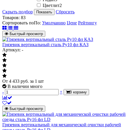
Цветлит
2
Скрыть подбор
Сбросить
Показать
Товаров:
83
Сортировать по
По
:
Умолчанию
Цене
Рейтингу
Быстрый просмотр
Грязевик вертикальный сталь Ру10 фл КАЗ
Артикул: -
От
4 433
руб.
за 1 шт
В наличии много
-
+
В корзину
Быстрый просмотр
Грязевик вертикальный для механической очистки рабочей
среды сталь Ру16 фл LD