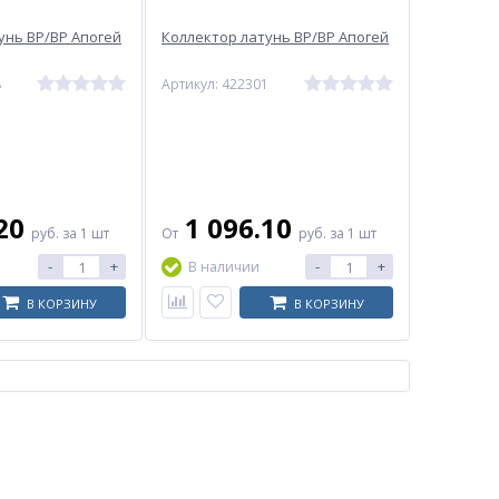
унь ВР/ВР Апогей
Коллектор латунь ВР/ВР Апогей
8
Артикул: 422301
.20
1 096.10
руб.
за 1 шт
От
руб.
за 1 шт
-
+
-
+
В наличии
В КОРЗИНУ
В КОРЗИНУ