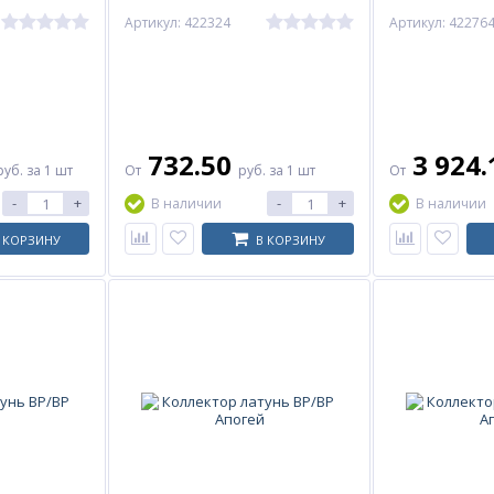
Артикул: 422324
Артикул: 42276
732.50
3 924
руб.
за 1 шт
От
руб.
за 1 шт
От
-
+
-
+
В наличии
В наличии
 КОРЗИНУ
В КОРЗИНУ