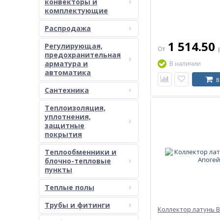
конвекторы и
комплектующие
Распродажа
1 514.50
Регулирующая,
От
предохранительная
арматура и
В наличии
автоматика
В
Сантехника
Теплоизоляция,
уплотнения,
защитные
покрытия
Теплообменники и
блочно-тепловые
пункты
Теплые полы
Трубы и фитинги
Коллектор латунь В