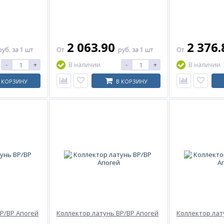
2 063.90
2 376
руб.
за 1 шт
От
руб.
за 1 шт
От
-
+
-
+
В наличии
В наличии
 КОРЗИНУ
В КОРЗИНУ
Р/ВР Апогей
Коллектор латунь ВР/ВР Апогей
Коллектор лат