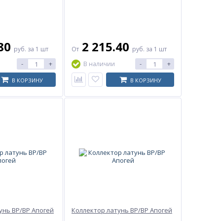
.80
2 215.40
руб.
за 1 шт
От
руб.
за 1 шт
-
+
-
+
В наличии
В КОРЗИНУ
В КОРЗИНУ
унь ВР/ВР Апогей
Коллектор латунь ВР/ВР Апогей