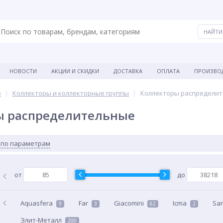
НОВОСТИ
АКЦИИ И СКИДКИ
ДОСТАВКА
ОПЛАТА
ПРОИЗВО
в
Коллекторы и коллекторные группы
Коллекторы распредели
ы распределительные
 по параметрам
от
до
Aquasfera
Far
Giacomini
Icma
Sa
9
3
62
2
Элит-Металл
200