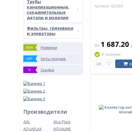
Трубы
Артикул: 422369
канализационные,
соединительные
детали и изделия
Фильтры, грязевики
и элеваторы
1 687.20
От
Новинки
NEW
В наличии
Хиты продаж
ХИТ
В
Скидки
%
Производители
ADL
Alca Plast
AQUAFLAX
AQUALINE