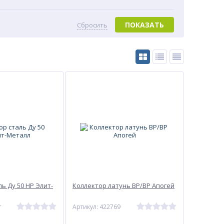
ПОКАЗАТЬ
Сбросить
ь Ду 50 НР Элит-
Коллектор латунь ВР/ВР Апогей
т
Артикул: 422769