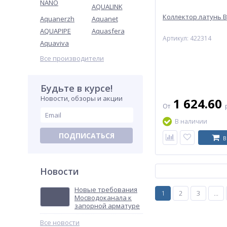
NANO
AQUALINK
Коллектор латунь В
Aquanerzh
Aquanet
AQUAPIPE
Aquasfera
Артикул: 422314
Aquaviva
Все производители
Будьте в курсе!
Новости, обзоры и акции
1 624.60
От
В наличии
ПОДПИСАТЬСЯ
В
Новости
Новые требования
1
2
3
...
Мосводоканала к
запорной арматуре
Все новости