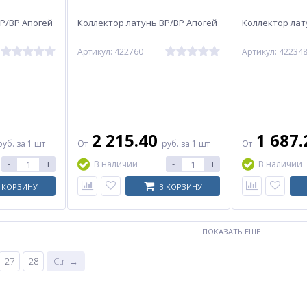
Р/ВР Апогей
Коллектор латунь ВР/ВР Апогей
Коллектор лат
Артикул: 422760
Артикул: 42234
2 215.40
1 687
руб.
за 1 шт
От
руб.
за 1 шт
От
-
+
-
+
В наличии
В наличии
 КОРЗИНУ
В КОРЗИНУ
ПОКАЗАТЬ ЕЩЁ
27
28
Ctrl →