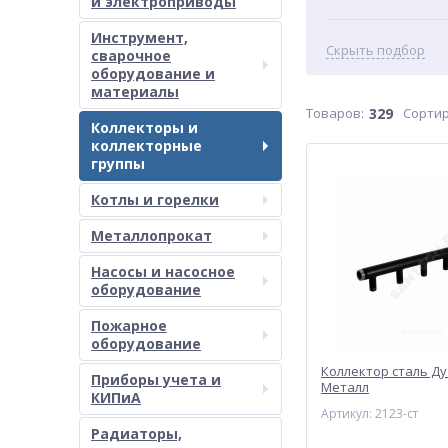
и электроприводы
Инструмент,
Скрыть подбор
сварочное
оборудование и
материалы
Товаров:
329
Сортир
Коллекторы и
коллекторные
группы
Котлы и горелки
Металлопрокат
Насосы и насосное
оборудование
Пожарное
оборудование
Коллектор сталь Ду
Приборы учета и
Металл
КИПиА
Артикул: 2123-ст
Радиаторы,