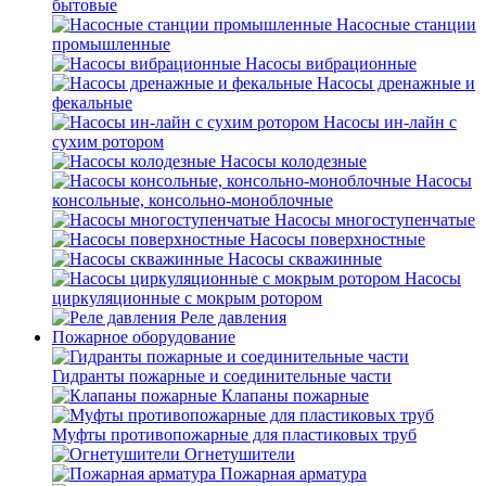
бытовые
Насосные станции
промышленные
Насосы вибрационные
Насосы дренажные и
фекальные
Насосы ин-лайн с
сухим ротором
Насосы колодезные
Насосы
консольные, консольно-моноблочные
Насосы многоступенчатые
Насосы поверхностные
Насосы скважинные
Насосы
циркуляционные с мокрым ротором
Реле давления
Пожарное оборудование
Гидранты пожарные и соединительные части
Клапаны пожарные
Муфты противопожарные для пластиковых труб
Огнетушители
Пожарная арматура