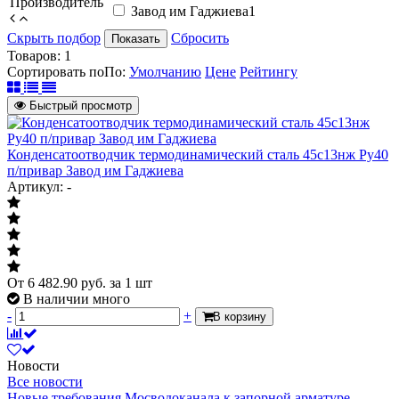
Производитель
Завод им Гаджиева
1
Скрыть подбор
Сбросить
Показать
Товаров:
1
Сортировать по
По
:
Умолчанию
Цене
Рейтингу
Быстрый просмотр
Конденсатоотводчик термодинамический сталь 45с13нж Ру40
п/привар Завод им Гаджиева
Артикул: -
От
6 482.90
руб.
за 1 шт
В наличии много
-
+
В корзину
Новости
Все новости
Новые требования Мосводоканала к запорной арматуре