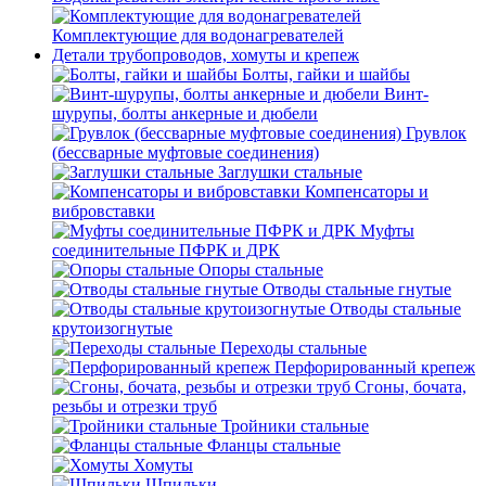
Комплектующие для водонагревателей
Детали трубопроводов, хомуты и крепеж
Болты, гайки и шайбы
Винт-
шурупы, болты анкерные и дюбели
Грувлок
(бессварные муфтовые соединения)
Заглушки стальные
Компенсаторы и
вибровставки
Муфты
соединительные ПФРК и ДРК
Опоры стальные
Отводы стальные гнутые
Отводы стальные
крутоизогнутые
Переходы стальные
Перфорированный крепеж
Сгоны, бочата,
резьбы и отрезки труб
Тройники стальные
Фланцы стальные
Хомуты
Шпильки