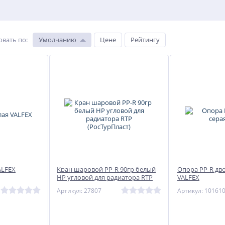
овать по
:
Умолчанию
Цене
Рейтингу
ALFEX
Кран шаровой PP-R 90гр белый
Опора PP-R дв
НР угловой для радиатора RTP
VALFEX
(РосТурПласт)
Артикул: 27807
Артикул: 10161