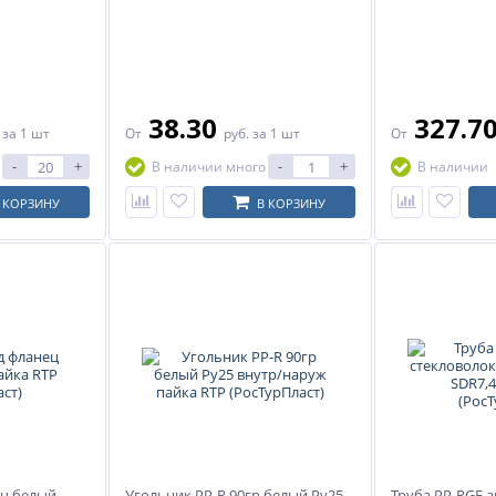
38.30
327.7
.
за 1 шт
От
руб.
за 1 шт
От
-
+
-
+
В наличии много
В наличии
 КОРЗИНУ
В КОРЗИНУ
ец белый
Угольник PP-R 90гр белый Ру25
Труба PP-RGF 