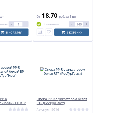
18.70
 шт
От
руб.
за 1 шт
-
+
-
+
много
В наличии
В КОРЗИНУ
В КОРЗИНУ
PP-R
Опора PP-R с фиксатором белая
й белый ВР RTP
RTP (РосТурПласт)
Артикул: 19746