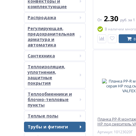
конвекторы и
комплектующие
2.30
Распродажа
От
руб.
за 1
Регулирующая,
В наличии много
предохранительная
арматура и
В
автоматика
Сантехника
Теплоизоляция,
уплотнения,
защитные
покрытия
Теплообменники и
блочно-тепловые
пункты
Теплые полы
Планка PP-R монтаж
НР под смеситель V
Трубы и фитинги
Артикул: 10123020Г