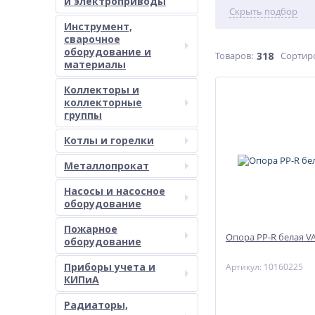
и электроприводы
Скрыть подбор
Инструмент,
сварочное
оборудование и
Товаров:
318
Сортир
материалы
Коллекторы и
коллекторные
группы
Котлы и горелки
Металлопрокат
Насосы и насосное
оборудование
Пожарное
Опора PP-R белая V
оборудование
Приборы учета и
Артикул: 10160225
КИПиА
Радиаторы,