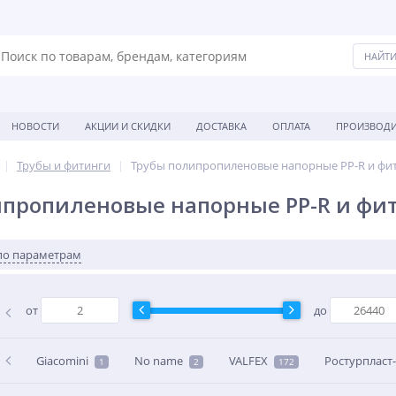
НОВОСТИ
АКЦИИ И СКИДКИ
ДОСТАВКА
ОПЛАТА
ПРОИЗВОДИ
Трубы и фитинги
Трубы полипропиленовые напорные PP-R и фи
ипропиленовые напорные PP-R и фи
по параметрам
от
до
Giacomini
No name
VALFEX
Ростурпласт
1
2
172