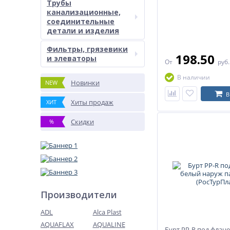
Трубы
канализационные,
соединительные
детали и изделия
Фильтры, грязевики
198.50
и элеваторы
От
руб
В наличии
Новинки
NEW
В
Хиты продаж
ХИТ
Скидки
%
Производители
ADL
Alca Plast
AQUAFLAX
AQUALINE
Бурт PP-R под флан