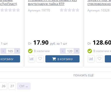
осТурПласт)
внутр/наруж пайка RTP
стекловолокно
(РосТурПласт)
SDR7,4 L=2м RT
Артикул: 19770
Артикул: 10328
17.90
128.6
а 1 шт
От
руб.
за 1 шт
От
-
+
-
+
В наличии
В наличии 
 КОРЗИНУ
В КОРЗИНУ
ПОКАЗАТЬ ЕЩЁ
26
27
Ctrl →