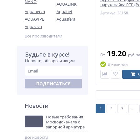
NANO
AQUALINK
наруж пайка RTP (Р
Aquanerzh
Aquanet
Артикул: 28158
AQUAPIPE
Aquasfera
Aquaviva
Все производители
19.20
Будьте в курсе!
От
руб.
з
Новости, обзоры и акции
В наличии
В
ПОДПИСАТЬСЯ
Новости
1
2
3
...
Новые требования
Мосводоканала к
запорной арматуре
Все новости