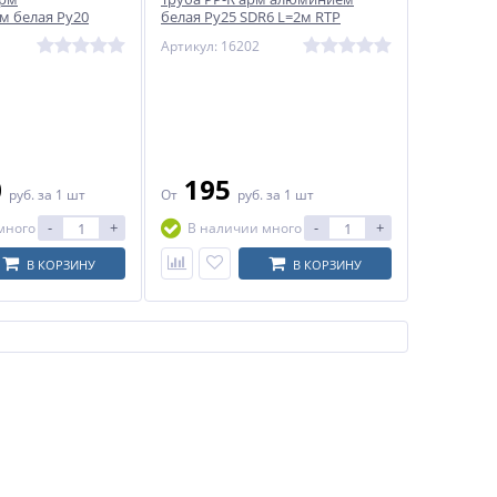
м белая Ру20
белая Ру25 SDR6 L=2м RTP
P (РосТурПласт)
(РосТурПласт)
Артикул: 16202
0
195
руб.
за 1 шт
От
руб.
за 1 шт
-
+
-
+
много
В наличии много
В КОРЗИНУ
В КОРЗИНУ