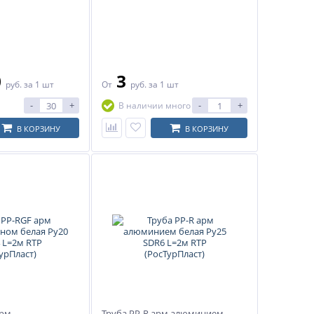
0
3
руб.
за 1 шт
От
руб.
за 1 шт
-
+
-
+
В наличии много
В КОРЗИНУ
В КОРЗИНУ
арм
Труба PP-R арм алюминием