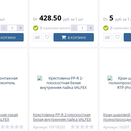
428.50
5
 шт
От
руб.
за 1 шт
От
руб.
за 1
-
+
-
+
В наличии много
В наличии 
 КОРЗИНУ
В КОРЗИНУ
ная серая
Крестовина PP-R 2-плоскостная
Кран шаровой 
ALFEX
белая внутренняя пайка VALFEX
полнопроходно
(РосТурПласт)
Артикул: 10118232
Артикул: 16207