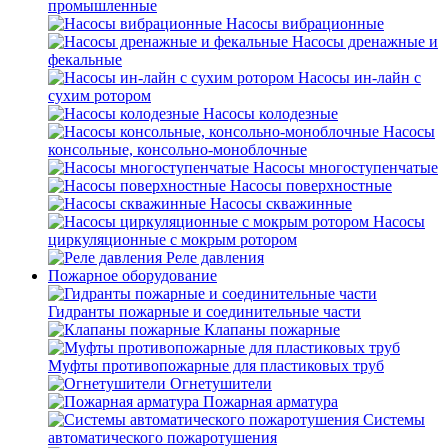
промышленные
Насосы вибрационные
Насосы дренажные и
фекальные
Насосы ин-лайн с
сухим ротором
Насосы колодезные
Насосы
консольные, консольно-моноблочные
Насосы многоступенчатые
Насосы поверхностные
Насосы скважинные
Насосы
циркуляционные с мокрым ротором
Реле давления
Пожарное оборудование
Гидранты пожарные и соединительные части
Клапаны пожарные
Муфты противопожарные для пластиковых труб
Огнетушители
Пожарная арматура
Системы
автоматического пожаротушения