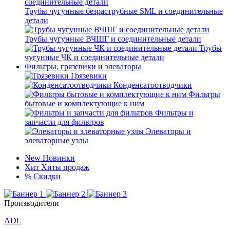
Трубы чугунные безраструбные SML и соединительные
детали
Трубы чугунные ВЧШГ и соединительные детали
Трубы
чугунные ЧК и соединительные детали
Фильтры, грязевики и элеваторы
Грязевики
Конденсатоотводчики
Фильтры
бытовые и комплектующие к ним
Фильтры и
запчасти для фильтров
Элеваторы и
элеваторные узлы
New
Новинки
Хит
Хиты продаж
%
Скидки
Производители
ADL