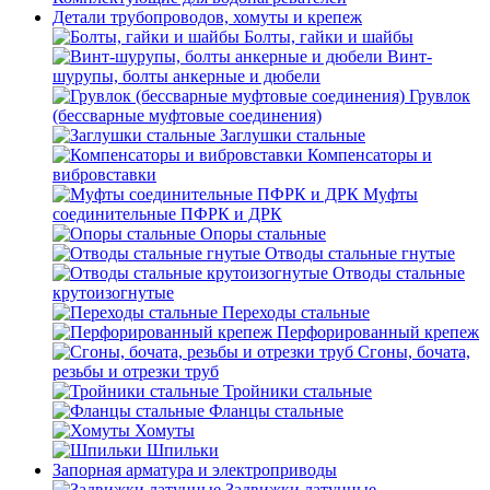
Детали трубопроводов, хомуты и крепеж
Болты, гайки и шайбы
Винт-
шурупы, болты анкерные и дюбели
Грувлок
(бессварные муфтовые соединения)
Заглушки стальные
Компенсаторы и
вибровставки
Муфты
соединительные ПФРК и ДРК
Опоры стальные
Отводы стальные гнутые
Отводы стальные
крутоизогнутые
Переходы стальные
Перфорированный крепеж
Сгоны, бочата,
резьбы и отрезки труб
Тройники стальные
Фланцы стальные
Хомуты
Шпильки
Запорная арматура и электроприводы
Задвижки латунные