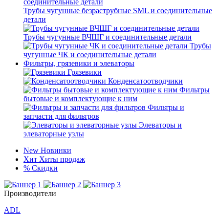
Трубы чугунные безраструбные SML и соединительные
детали
Трубы чугунные ВЧШГ и соединительные детали
Трубы
чугунные ЧК и соединительные детали
Фильтры, грязевики и элеваторы
Грязевики
Конденсатоотводчики
Фильтры
бытовые и комплектующие к ним
Фильтры и
запчасти для фильтров
Элеваторы и
элеваторные узлы
New
Новинки
Хит
Хиты продаж
%
Скидки
Производители
ADL