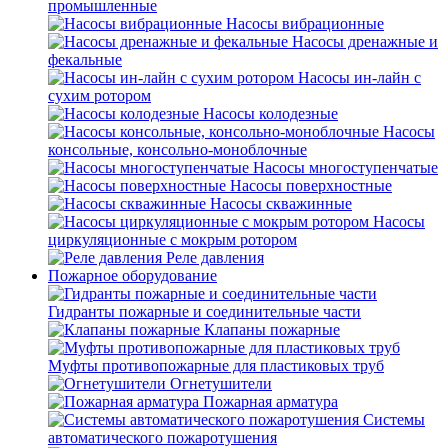
промышленные
Насосы вибрационные
Насосы дренажные и
фекальные
Насосы ин-лайн с
сухим ротором
Насосы колодезные
Насосы
консольные, консольно-моноблочные
Насосы многоступенчатые
Насосы поверхностные
Насосы скважинные
Насосы
циркуляционные с мокрым ротором
Реле давления
Пожарное оборудование
Гидранты пожарные и соединительные части
Клапаны пожарные
Муфты противопожарные для пластиковых труб
Огнетушители
Пожарная арматура
Системы
автоматического пожаротушения