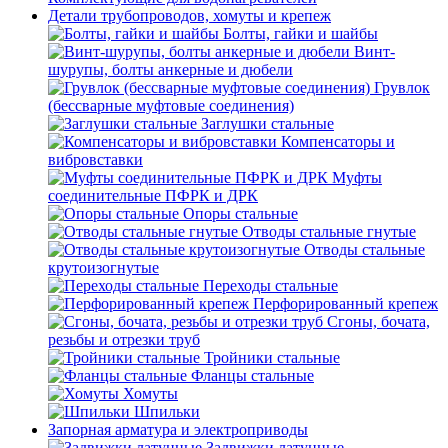
Детали трубопроводов, хомуты и крепеж
Болты, гайки и шайбы
Винт-
шурупы, болты анкерные и дюбели
Грувлок
(бессварные муфтовые соединения)
Заглушки стальные
Компенсаторы и
вибровставки
Муфты
соединительные ПФРК и ДРК
Опоры стальные
Отводы стальные гнутые
Отводы стальные
крутоизогнутые
Переходы стальные
Перфорированный крепеж
Сгоны, бочата,
резьбы и отрезки труб
Тройники стальные
Фланцы стальные
Хомуты
Шпильки
Запорная арматура и электроприводы
Задвижки латунные