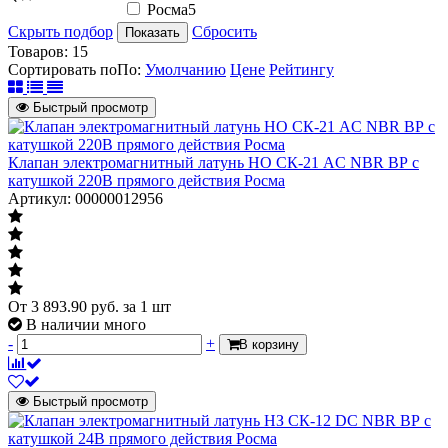
Росма
5
Скрыть подбор
Сбросить
Показать
Товаров:
15
Сортировать по
По
:
Умолчанию
Цене
Рейтингу
Быстрый просмотр
Клапан электромагнитный латунь НО СК-21 AC NBR ВР с
катушкой 220В прямого действия Росма
Артикул: 00000012956
От
3 893.90
руб.
за 1 шт
В наличии много
-
+
В корзину
Быстрый просмотр