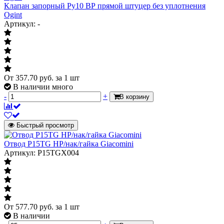
Клапан запорный Ру10 ВР прямой штуцер без уплотнения
Ogint
Артикул: -
От
357.70
руб.
за 1 шт
В наличии много
-
+
В корзину
Быстрый просмотр
Отвод P15TG НР/нак/гайка Giacomini
Артикул: P15TGX004
От
577.70
руб.
за 1 шт
В наличии