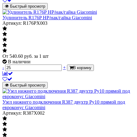
Быстрый просмотр
Удлинитель R176P НР/нак/гайка Giacomini
Артикул: R176PX003
От
540.60
руб.
за 1 шт
В наличии
-
+
В корзину
Быстрый просмотр
Узел нижнего подключения R387 двухтр Ру10 прямой под
евроконус Giacomini
Артикул: R387X002