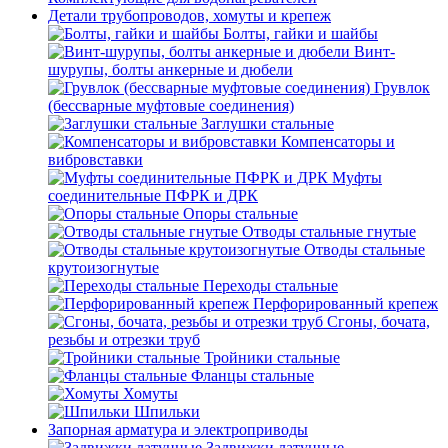
Детали трубопроводов, хомуты и крепеж
Болты, гайки и шайбы
Винт-
шурупы, болты анкерные и дюбели
Грувлок
(бессварные муфтовые соединения)
Заглушки стальные
Компенсаторы и
вибровставки
Муфты
соединительные ПФРК и ДРК
Опоры стальные
Отводы стальные гнутые
Отводы стальные
крутоизогнутые
Переходы стальные
Перфорированный крепеж
Сгоны, бочата,
резьбы и отрезки труб
Тройники стальные
Фланцы стальные
Хомуты
Шпильки
Запорная арматура и электроприводы
Задвижки латунные