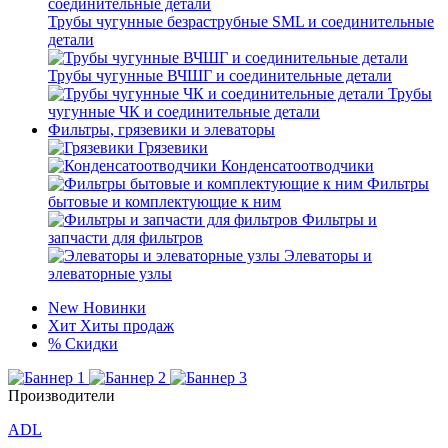
Трубы чугунные безраструбные SML и соединительные
детали
Трубы чугунные ВЧШГ и соединительные детали
Трубы
чугунные ЧК и соединительные детали
Фильтры, грязевики и элеваторы
Грязевики
Конденсатоотводчики
Фильтры
бытовые и комплектующие к ним
Фильтры и
запчасти для фильтров
Элеваторы и
элеваторные узлы
New
Новинки
Хит
Хиты продаж
%
Скидки
Производители
ADL