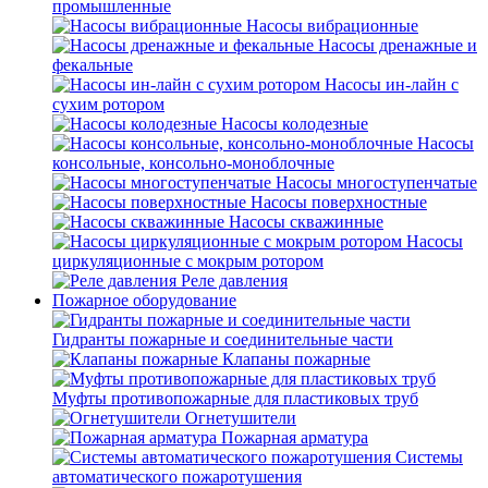
промышленные
Насосы вибрационные
Насосы дренажные и
фекальные
Насосы ин-лайн с
сухим ротором
Насосы колодезные
Насосы
консольные, консольно-моноблочные
Насосы многоступенчатые
Насосы поверхностные
Насосы скважинные
Насосы
циркуляционные с мокрым ротором
Реле давления
Пожарное оборудование
Гидранты пожарные и соединительные части
Клапаны пожарные
Муфты противопожарные для пластиковых труб
Огнетушители
Пожарная арматура
Системы
автоматического пожаротушения