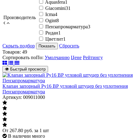
Aquasfera
1
Giacomini
31
Icma
4
Производитель
Ogint
8
Пензапромарматура
3
Ридан
1
Цветлит
1
Скрыть подбор
Сбросить
Показать
Товаров:
49
Сортировать по
По
:
Умолчанию
Цене
Рейтингу
Быстрый просмотр
Клапан запорный Ру16 ВР угловой штуцер без уплотнения
Пензапромарматура
Артикул: 009011000
От
267.80
руб.
за 1 шт
В наличии много