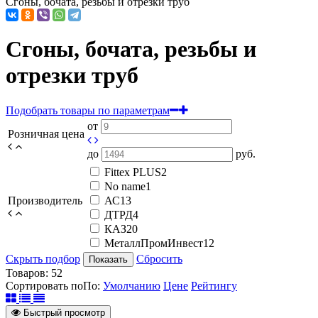
Сгоны, бочата, резьбы и отрезки труб
Сгоны, бочата, резьбы и
отрезки труб
Подобрать товары по параметрам
от
Розничная цена
до
руб.
Fittex PLUS
2
No name
1
Производитель
АС
13
ДТРД
4
КАЗ
20
МеталлПромИнвест
12
Скрыть подбор
Сбросить
Показать
Товаров:
52
Сортировать по
По
:
Умолчанию
Цене
Рейтингу
Быстрый просмотр