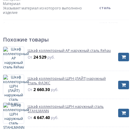
Материал
сталь
Указывает материал из которого выполнено
изделие
Серия
ШРВ R557I
Масса нетто
12 кг
Похожие товары
Страна происхождения
Италия
Размер
850х150х605мм
Шкаф коллекторный AP наружный сталь Rehau
Ширина
850 мм
24 529
От
руб.
Глубина
150 мм
Высота
605 мм
Артикул
R557Y051
Шкаф коллекторный ШРН (ЛАЙТ) наружный
сталь ФАЭКС
2 660.30
От
руб.
Шкаф коллекторный ШРН наружный сталь
STAHLMANN
4 647.40
От
руб.