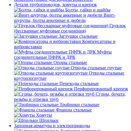
Детали трубопроводов, хомуты и крепеж
Болты, гайки и шайбы
Винт-
шурупы, болты анкерные и дюбели
Грувлок
(бессварные муфтовые соединения)
Заглушки стальные
Компенсаторы и
вибровставки
Муфты
соединительные ПФРК и ДРК
Опоры стальные
Отводы стальные гнутые
Отводы стальные
крутоизогнутые
Переходы стальные
Перфорированный крепеж
Сгоны, бочата,
резьбы и отрезки труб
Тройники стальные
Фланцы стальные
Хомуты
Шпильки
Запорная арматура и электроприводы
Задвижки латунные