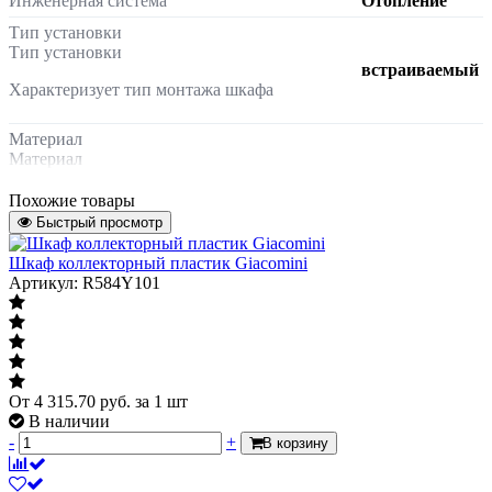
Инженерная система
Отопление
Тип установки
Тип установки
встраиваемый
Характеризует тип монтажа шкафа
Материал
Материал
сталь
Указывает материал из которого
Похожие товары
выполнено изделие
Быстрый просмотр
Шкаф коллекторный пластик Giacomini
Цвет
Артикул: R584Y101
Цвет
RAL 9016
Характеризует цвет покрытия изделия
(Белый)
(название цвета или его международную
кодировку)
От
4 315.70
руб.
за 1 шт
Серия
ШРВ
В наличии
-
+
Масса нетто
8.84 кг
В корзину
Страна происхождения
Китай