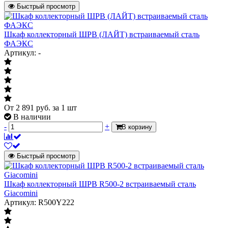
Быстрый просмотр
предназначен
для скрытого
монтажа
Шкаф коллекторный ШРВ (ЛАЙТ) встраиваемый сталь
коллекторных
Область применения
ФАЭКС
узлов систем
Артикул: -
отопления,
горячего и
холодного
водоснабжения
553х120-
Размер
190х650-730мм
От
2 891
руб.
за 1 шт
В наличии
Ширина
553 мм
-
+
В корзину
Глубина
120-190 мм
Высота
650-730 мм
Быстрый просмотр
Модель
Модель
Шкаф коллекторный ШРВ R500-2 встраиваемый сталь
ШРВ-2
Характеризует модель или типовую
Giacomini
фигуру, указанную производиетелем
Артикул: R500Y222
SCC-0002-
Артикул