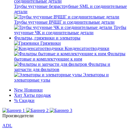
Трубы чугунные безраструбные SML и соединительные
детали
Трубы чугунные ВЧШГ и соединительные детали
Трубы
чугунные ЧК и соединительные детали
Фильтры, грязевики и элеваторы
Грязевики
Конденсатоотводчики
Фильтры
бытовые и комплектующие к ним
Фильтры и
запчасти для фильтров
Элеваторы и
элеваторные узлы
New
Новинки
Хит
Хиты продаж
%
Скидки
Производители
ADL