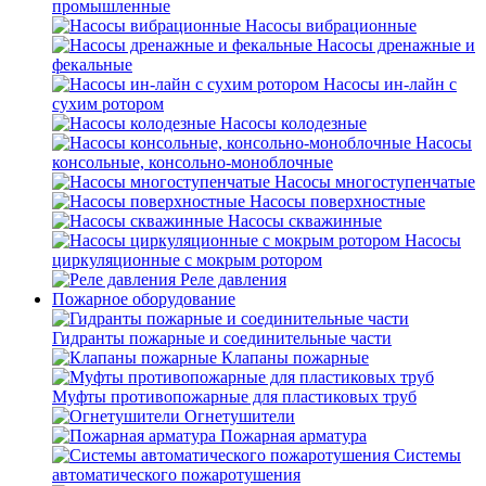
промышленные
Насосы вибрационные
Насосы дренажные и
фекальные
Насосы ин-лайн с
сухим ротором
Насосы колодезные
Насосы
консольные, консольно-моноблочные
Насосы многоступенчатые
Насосы поверхностные
Насосы скважинные
Насосы
циркуляционные с мокрым ротором
Реле давления
Пожарное оборудование
Гидранты пожарные и соединительные части
Клапаны пожарные
Муфты противопожарные для пластиковых труб
Огнетушители
Пожарная арматура
Системы
автоматического пожаротушения