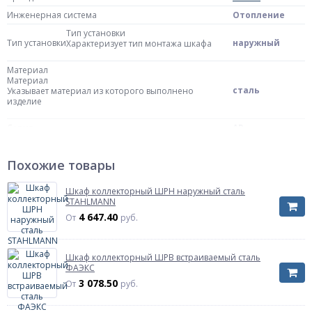
Инженерная система
Отопление
Тип установки
Тип установки
наружный
Характеризует тип монтажа шкафа
Материал
Материал
сталь
Указывает материал из которого выполнено
изделие
Серия
AP
Масса нетто
0.019 кг
Похожие товары
Страна происхождения
Германия
Размер
1205х130х730мм
Шкаф коллекторный ШРН наружный сталь
Ширина
1205 мм
STAHLMANN
4 647.40
От
руб.
Глубина
130 мм
Высота
730 мм
Модель
Шкаф коллекторный ШРВ встраиваемый сталь
Модель
ФАЭКС
AP 130/1205
Характеризует модель или типовую фигуру,
3 078.50
От
руб.
указанную производиетелем