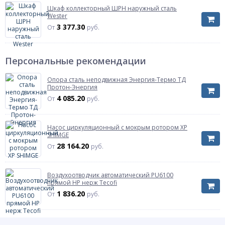
Артикул
13474401001
Шкаф коллекторный ШРН наружный сталь
Wester
3 377.30
От
руб.
Персональные рекомендации
Опора сталь неподвижная Энергия-Термо ТД
Протон-Энергия
4 085.20
От
руб.
Насос циркуляционный с мокрым ротором XP
SHIMGE
28 164.20
От
руб.
Воздухоотводчик автоматический PU6100
прямой НР нерж Tecofi
1 836.20
От
руб.