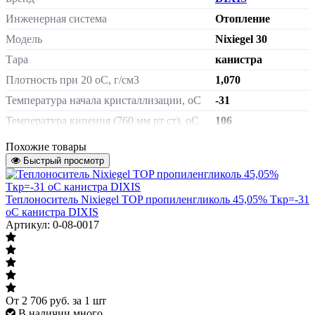
Инженерная система
Отопление
Модель
Nixiegel 30
Тара
канистра
Плотность при 20 оС, г/см3
1,070
Температура начала кристаллизации, оС
-31
Температура кипения (760 мм рт ст), оС
106
Состав
этиленгликоль
Похожие товары
Содержание этиленгликоля, %
Быстрый просмотр
45,34%
Масса нетто
20.5 кг
Теплоноситель Nixiegel TOP пропиленгликоль 45,05% Ткр=-31
Страна происхождения
Россия
оС канистра DIXIS
Штрих-код на одну ТМЦ
4650118822504
Артикул: 0-08-0017
Артикул
0-08-0014
Масса
20 кг
От
2 706
руб.
за 1 шт
В наличии много