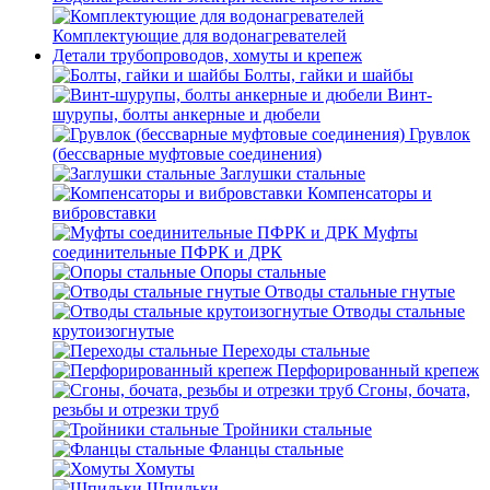
Комплектующие для водонагревателей
Детали трубопроводов, хомуты и крепеж
Болты, гайки и шайбы
Винт-
шурупы, болты анкерные и дюбели
Грувлок
(бессварные муфтовые соединения)
Заглушки стальные
Компенсаторы и
вибровставки
Муфты
соединительные ПФРК и ДРК
Опоры стальные
Отводы стальные гнутые
Отводы стальные
крутоизогнутые
Переходы стальные
Перфорированный крепеж
Сгоны, бочата,
резьбы и отрезки труб
Тройники стальные
Фланцы стальные
Хомуты
Шпильки