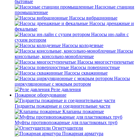
бытовые
Насосные станции
промышленные
Насосы вибрационные
Насосы дренажные и
фекальные
Насосы ин-лайн с
сухим ротором
Насосы колодезные
Насосы
консольные, консольно-моноблочные
Насосы многоступенчатые
Насосы поверхностные
Насосы скважинные
Насосы
циркуляционные с мокрым ротором
Реле давления
Пожарное оборудование
Гидранты пожарные и соединительные части
Клапаны пожарные
Муфты противопожарные для пластиковых труб
Огнетушители
Пожарная арматура