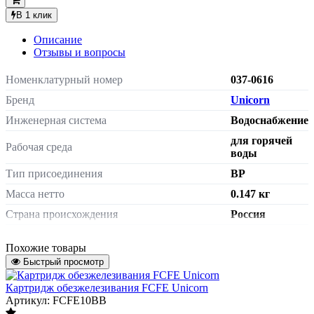
В 1 клик
Описание
Отзывы и вопросы
Номенклатурный номер
037-0616
Бренд
Unicorn
Инженерная система
Водоснабжение
для горячей
Рабочая среда
воды
Тип присоединения
ВР
Масса нетто
0.147 кг
Страна происхождения
Россия
Штрих-код на одну ТМЦ
4640033457332
Похожие товары
Размер резьбы
Быстрый просмотр
Размер резьбы
3/4"
Картридж обезжелезивания FCFE Unicorn
Размер резьбы в фильтрах с резьбовым
Артикул: FCFE10BB
присоединением