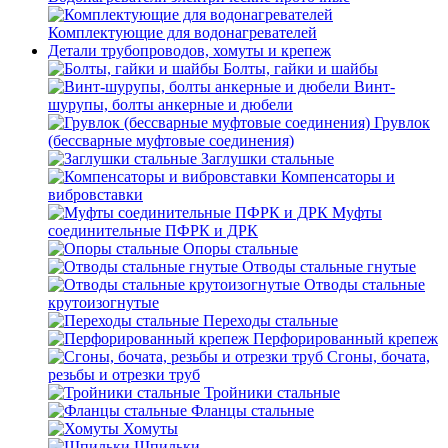
Комплектующие для водонагревателей
Детали трубопроводов, хомуты и крепеж
Болты, гайки и шайбы
Винт-
шурупы, болты анкерные и дюбели
Грувлок
(бессварные муфтовые соединения)
Заглушки стальные
Компенсаторы и
вибровставки
Муфты
соединительные ПФРК и ДРК
Опоры стальные
Отводы стальные гнутые
Отводы стальные
крутоизогнутые
Переходы стальные
Перфорированный крепеж
Сгоны, бочата,
резьбы и отрезки труб
Тройники стальные
Фланцы стальные
Хомуты
Шпильки