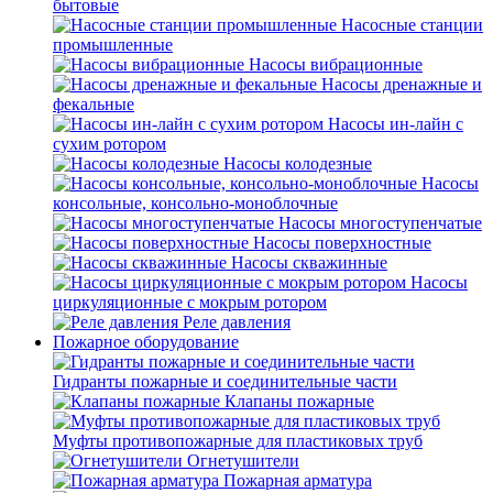
бытовые
Насосные станции
промышленные
Насосы вибрационные
Насосы дренажные и
фекальные
Насосы ин-лайн с
сухим ротором
Насосы колодезные
Насосы
консольные, консольно-моноблочные
Насосы многоступенчатые
Насосы поверхностные
Насосы скважинные
Насосы
циркуляционные с мокрым ротором
Реле давления
Пожарное оборудование
Гидранты пожарные и соединительные части
Клапаны пожарные
Муфты противопожарные для пластиковых труб
Огнетушители
Пожарная арматура