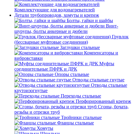
Комплектующие для водонагревателей
Детали трубопроводов, хомуты и крепеж
Болты, гайки и шайбы
Винт-
шурупы, болты анкерные и дюбели
Грувлок
(бессварные муфтовые соединения)
Заглушки стальные
Компенсаторы и
вибровставки
Муфты
соединительные ПФРК и ДРК
Опоры стальные
Отводы стальные гнутые
Отводы стальные
крутоизогнутые
Переходы стальные
Перфорированный крепеж
Сгоны, бочата,
резьбы и отрезки труб
Тройники стальные
Фланцы стальные
Хомуты
Шпильки