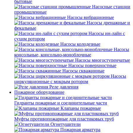
бытовые
Насосные станции
промышленные
Насосы вибрационные
Насосы дренажные и
фекальные
Насосы ин-лайн с
сухим ротором
Насосы колодезные
Насосы
консольные, консольно-моноблочные
Насосы многоступенчатые
Насосы поверхностные
Насосы скважинные
Насосы
циркуляционные с мокрым ротором
Реле давления
Пожарное оборудование
Гидранты пожарные и соединительные части
Клапаны пожарные
Муфты противопожарные для пластиковых труб
Огнетушители
Пожарная арматура