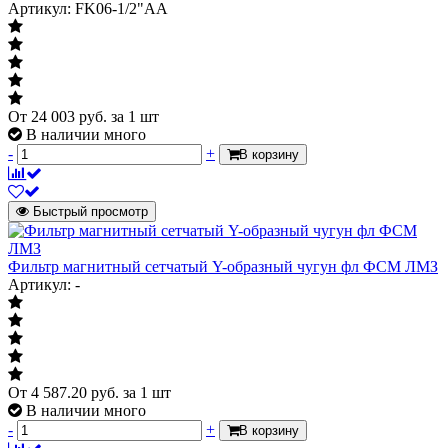
Тип установки
Артикул: FK06-1/2"AA
Тип установки
Y-образный
Характеризует конструкцию фильтра
Модель
Модель
От
24 003
руб.
за 1 шт
В наличии много
ФСФ
Характеризует модель или типовую
-
+
В корзину
фигуру фильтра
Материал
Быстрый просмотр
Материал
Характеризует материал из которого
чугун
Фильтр магнитный сетчатый Y-образный чугун фл ФСМ ЛМЗ
изготовлены основные корпусные
Артикул: -
детали
Тип присоединения
фланцевое
Масса нетто
7.865 кг
От
4 587.20
руб.
за 1 шт
Страна происхождения
Китай
В наличии много
-
+
В корзину
Диаметр