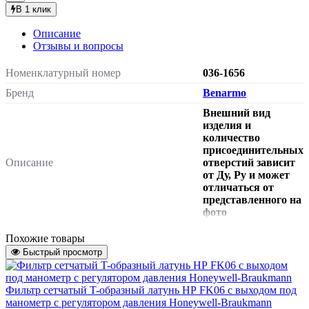
В 1 клик
Описание
Отзывы и вопросы
Номенклатурный номер
036-1656
Бренд
Benarmo
Внешний вид
изделия и
количество
присоединительных
Описание
отверстий зависит
от Ду, Pу и может
отличаться от
представленного на
фото
Водоснабжение,
Похожие товары
Водоотведение,
Инженерная система
Быстрый просмотр
Тепловые пункты,
Пожаротушение
Тип
сетчатый
Фильтр сетчатый T-образный латунь НР FK06 с выходом под
манометр с регулятором давления Honeywell-Braukmann