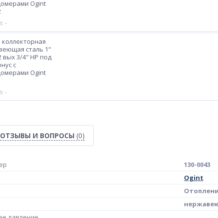
омерами Ogint
2
: -
 коллекторная
веющая сталь 1"
2 вых 3/4" НР под
нус с
омерами Ogint
1
: -
ОТЗЫВЫ И ВОПРОСЫ
(0)
ер
130-0043
Ogint
Отоплен
нержавею
ее давление