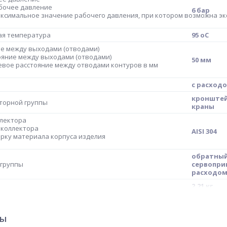
бочее давление
6 бар
ксимальное значение рабочего давления, при котором возможна эк
ая температура
95 оС
е между выходами (отводами)
яние между выходами (отводами)
50 мм
вое расстояние между отводами контуров в мм
с расход
кронштей
торной группы
краны
лектора
 коллектора
AISI 304
рку материала корпуса изделия
обратный
 группы
сервоприв
расходо
2.21 кг
ия
Китай
МЦ
4606034359
ры