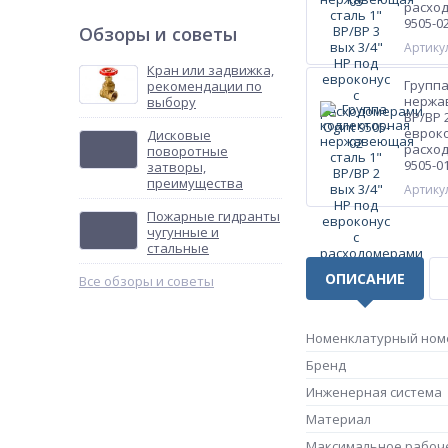
расход
9505-0
Обзоры и советы
Артикул
Кран или задвижка,
Группа
рекомендации по
нержа
выбору
ВР/ВР 
евроко
Дисковые
расход
поворотные
9505-0
затворы,
преимущества
Артикул
Пожарные гидранты
чугунные и
стальные
ОПИСАНИЕ
Все обзоры и советы
Номенклатурный ном
Бренд
Инженерная система
Материал
Максимальное рабоч