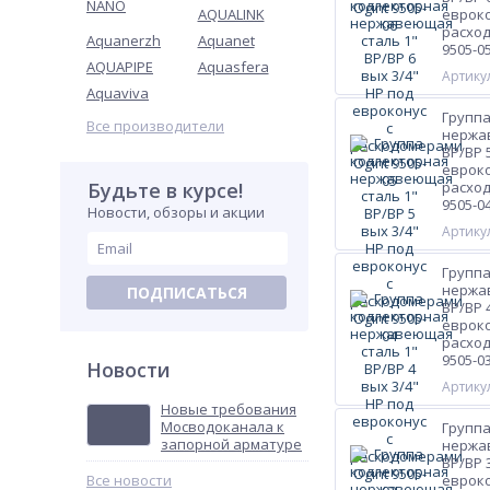
NANO
AQUALINK
евроко
расход
Aquanerzh
Aquanet
9505-0
AQUAPIPE
Aquasfera
Артикул
Aquaviva
Группа
Все производители
нержа
ВР/ВР 
евроко
Будьте в курсе!
расход
9505-0
Новости, обзоры и акции
Артикул
Группа
нержа
ПОДПИСАТЬСЯ
ВР/ВР 
евроко
расход
9505-0
Новости
Артикул
Новые требования
Мосводоканала к
Группа
запорной арматуре
нержа
ВР/ВР 
Все новости
евроко