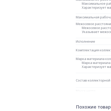
Максимальное ра
Характеризует ма
Максимальная рабоч
Межосевое расстояни
Межосевое рассто
Указывает межосе
Исполнение
Комплектация коллек
Марка материала кол
Марка материала
Характеризует ма
Состав коллекторной
Масса нетто
Страна происхожден
Штрих-код на одну Т
Похожие това