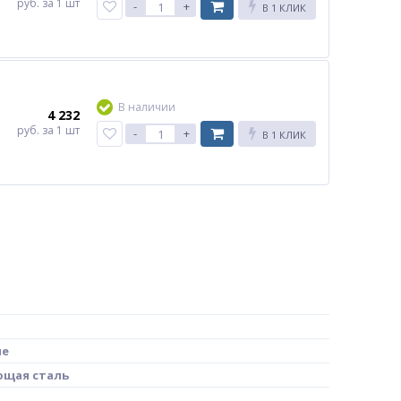
руб.
за 1 шт
-
+
В 1 КЛИК
В наличии
4 232
руб.
за 1 шт
-
+
В 1 КЛИК
ие
щая сталь