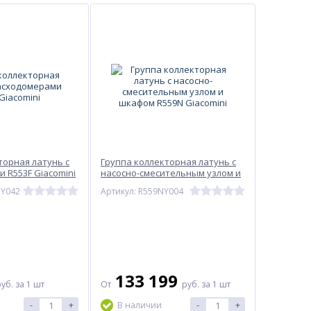
ческие выходы (под воздухоотводчик либо слив))
системы
яя/внутренняя резьба
торная латунь с
Группа коллекторная латунь с
 R553F Giacomini
насосно-смесительным узлом и
шкафом R559N Giacomini
ZY042
Артикул: R559NY004
 резьба
конус
133 199
руб.
за 1 шт
От
руб.
за 1 шт
-
+
-
+
В наличии