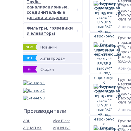
нержа
Трубы
ВР/ВР 
канализационные,
евроко
соединительные
расход
детали и изделия
9505-0
Артикул
Фильтры, грязевики
и элеваторы
Группа
нержа
Новинки
ВР/ВР 
NEW
евроко
расход
Хиты продаж
ХИТ
9505-0
Артикул
Скидки
%
Группа
нержа
ВР/ВР 
евроко
расход
9505-0
Производители
Артикул
ADL
Alca Plast
Группа
нержа
AQUAFLAX
AQUALINE
ВР/ВР 