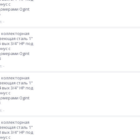
нус с
омерами Ogint
5
: -
 коллекторная
веющая сталь 1"
5 вых 3/4" НР под
нус с
омерами Ogint
4
: -
 коллекторная
веющая сталь 1"
4 вых 3/4" НР под
нус с
омерами Ogint
3
: -
 коллекторная
веющая сталь 1"
3 вых 3/4" НР под
нус с