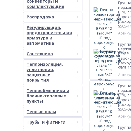
конвекторы и
Группа
комплектующие
нержа
ВР/ВР 
Распродажа
евроко
расход
9505-1
Регулирующая,
предохранительная
Артикул
арматура и
автоматика
Группа
нержа
Сантехника
ВР/ВР 
евроко
расход
Теплоизоляция,
9505-1
уплотнения,
защитные
Артикул
покрытия
Группа
Теплообменники и
нержа
ВР/ВР 
блочно-тепловые
евроко
пункты
расход
9505-0
Теплые полы
Артикул
Трубы и фитинги
Группа