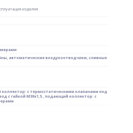
сплуатация изделия
омерами
ны, автоматические воздухоотводчики, сливные
 коллектор: с термостатическими клапанами под
од с гайкой М30х1,5., подающий коллектор: с
мерами
730