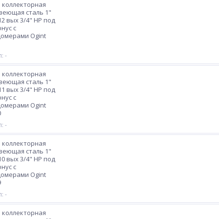
 коллекторная
веющая сталь 1"
12 вых 3/4" НР под
нус с
омерами Ogint
1
: -
 коллекторная
веющая сталь 1"
11 вых 3/4" НР под
нус с
омерами Ogint
0
: -
 коллекторная
веющая сталь 1"
10 вых 3/4" НР под
нус с
омерами Ogint
9
: -
 коллекторная