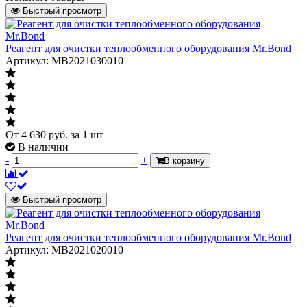
Артикул
000000069
Быстрый просмотр
Размер
6мм
Длина
2,5м
Реагент для очистки теплообменного оборудования Mr.Bond
Артикул: MB2021030010
Вид рукоятки
с рукояткой вращения
От
4 630
руб.
за 1 шт
В наличии
-
+
В корзину
Быстрый просмотр
Реагент для очистки теплообменного оборудования Mr.Bond
Артикул: MB2021020010