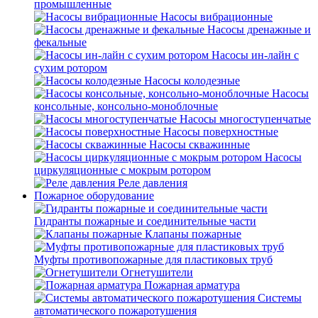
промышленные
Насосы вибрационные
Насосы дренажные и
фекальные
Насосы ин-лайн с
сухим ротором
Насосы колодезные
Насосы
консольные, консольно-моноблочные
Насосы многоступенчатые
Насосы поверхностные
Насосы скважинные
Насосы
циркуляционные с мокрым ротором
Реле давления
Пожарное оборудование
Гидранты пожарные и соединительные части
Клапаны пожарные
Муфты противопожарные для пластиковых труб
Огнетушители
Пожарная арматура
Системы
автоматического пожаротушения