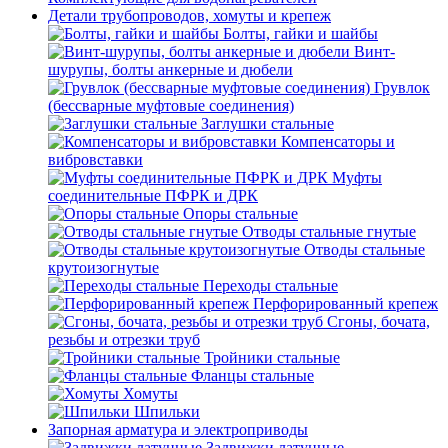
Детали трубопроводов, хомуты и крепеж
Болты, гайки и шайбы
Винт-
шурупы, болты анкерные и дюбели
Грувлок
(бессварные муфтовые соединения)
Заглушки стальные
Компенсаторы и
вибровставки
Муфты
соединительные ПФРК и ДРК
Опоры стальные
Отводы стальные гнутые
Отводы стальные
крутоизогнутые
Переходы стальные
Перфорированный крепеж
Сгоны, бочата,
резьбы и отрезки труб
Тройники стальные
Фланцы стальные
Хомуты
Шпильки
Запорная арматура и электроприводы
Задвижки латунные