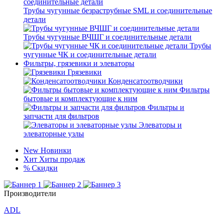
Трубы чугунные безраструбные SML и соединительные
детали
Трубы чугунные ВЧШГ и соединительные детали
Трубы
чугунные ЧК и соединительные детали
Фильтры, грязевики и элеваторы
Грязевики
Конденсатоотводчики
Фильтры
бытовые и комплектующие к ним
Фильтры и
запчасти для фильтров
Элеваторы и
элеваторные узлы
New
Новинки
Хит
Хиты продаж
%
Скидки
Производители
ADL