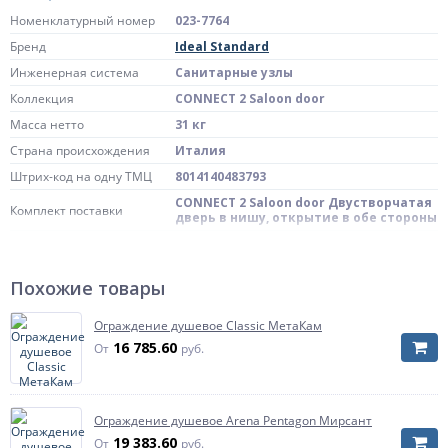
Номенклатурный номер
023-7764
Бренд
Ideal Standard
Инженерная система
Санитарные узлы
Коллекция
CONNECT 2 Saloon door
Масса нетто
31 кг
Страна происхождения
Италия
Штрих-код на одну ТМЦ
8014140483793
CONNECT 2 Saloon door Двустворчатая
Комплект поставки
дверь в нишу, открытие в обе стороны
Размер поддона, мм
900
Длина, мм
900
Похожие товары
Артикул
K9294V3
Габариты
900 мм
Ограждение душевое Classic МетаКам
16 785.60
От
руб.
Ограждение душевое Arena Pentagon Мирсант
19 383.60
От
руб.