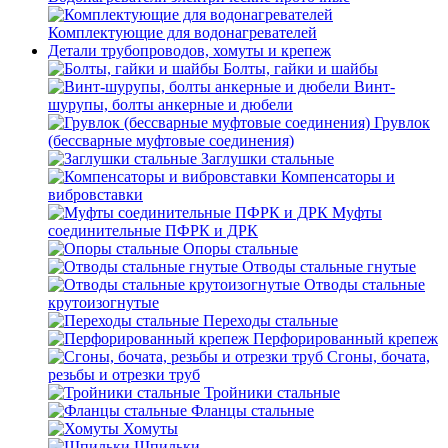
Комплектующие для водонагревателей
Детали трубопроводов, хомуты и крепеж
Болты, гайки и шайбы
Винт-
шурупы, болты анкерные и дюбели
Грувлок
(бессварные муфтовые соединения)
Заглушки стальные
Компенсаторы и
вибровставки
Муфты
соединительные ПФРК и ДРК
Опоры стальные
Отводы стальные гнутые
Отводы стальные
крутоизогнутые
Переходы стальные
Перфорированный крепеж
Сгоны, бочата,
резьбы и отрезки труб
Тройники стальные
Фланцы стальные
Хомуты
Шпильки