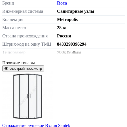
Бренд
Roca
Инженерная система
Санитарные узлы
Коллекция
Metropolis
Масса нетто
28 кг
Страна происхождения
Россия
Штрих-код на одну ТМЦ
8433290396294
Типоразмер
700х1950мм
Стекло
прозрачное стекло
Похожие товары
Исполнение
Быстрый просмотр
профиль хром
Артикул
MP3507012M
Ограждение душевое Вэлия Santek