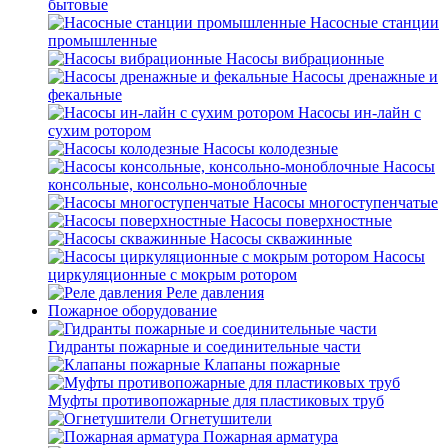
бытовые
Насосные станции
промышленные
Насосы вибрационные
Насосы дренажные и
фекальные
Насосы ин-лайн с
сухим ротором
Насосы колодезные
Насосы
консольные, консольно-моноблочные
Насосы многоступенчатые
Насосы поверхностные
Насосы скважинные
Насосы
циркуляционные с мокрым ротором
Реле давления
Пожарное оборудование
Гидранты пожарные и соединительные части
Клапаны пожарные
Муфты противопожарные для пластиковых труб
Огнетушители
Пожарная арматура